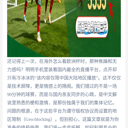
还记得上一次，在海外怎么看欧洲杯时，那种焦躁和无
力感吗？明明手机里装着国内最全的直播平台，点开却
只有冷冰冰的“该内容仅限中国大陆地区播放”。这不仅仅
是技术屏障，更是情感上的隔阂。我们错过的不是一场
90分钟的球赛，而是与国内亲友同步的心跳，是中文解
说里熟悉的梗和激情，是那份独属于我们的集体记忆。
问题的根源，在于这些平台为遵守版权协议而设置的地
区限制（Geo-blocking）。但别担心，这篇文章就是为你
准备的终极指南。我们将一步步拆解，如何利用专业的