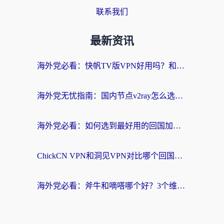
联系我们
最新资讯
海外党必看：快帆TV版VPN好用吗？和快游VPN对比哪个回国效果更好？附实用避坑指南
海外党无忧指南：国内节点v2ray怎么选？一键回国VPN+多场景实测帮你避坑
海外党必看：如何选到最好用的回国加速器？从节点到售后的全维度指南
ChickCN VPN和洞见VPN对比哪个回国效果更好？海外党亲测3款加速器+避坑指南
海外党必看：斧牛和嘀嗒哪个好？3个维度教你选对回国加速器