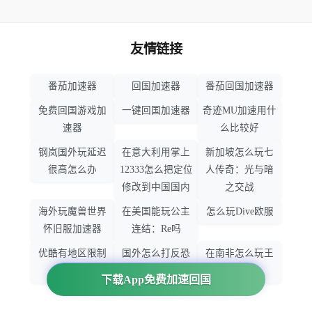
友情链接
番茄加速器
回国加速器
番茄回国加速器
免费回国游戏加
一键回国加速器
奇迹MU加速用什
速器
么比较好
钢岚国外玩延迟
在意大利用掌上
新加坡怎么玩七
很高怎么办
12333怎么把定位
人传奇：光与暗
修改到中国国内
之交战
海外玩魔兽世界
在美国能玩公主
怎么玩Dive欧服
怀旧服加速器
连结：Re吗
优酷有地区限制
国外怎么打反恐
在南非怎么玩王
吗
精英：全球攻势
者荣耀
下载App免费加速回国