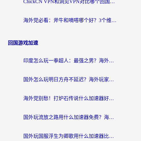
ChickCN VPN和洞见VPN对比哪个回国效果更好？海外党亲测3款加速器+避坑指南
海外党必看：斧牛和嘀嗒哪个好？3个维度教你选对回国加速器
回国游戏加速
印度怎么玩一拳超人：最强之男？海外党国服游戏加速避坑指南
国外怎么玩明日方舟不延迟？海外玩家国服游戏加速终极指南（附DNF梦幻诛仙解决方案）
海外党别愁！打炉石传说什么加速器好用？3个实用技巧解决国服游戏卡顿
国外玩流放之路用什么加速器免费？海外党亲测有效的国服游戏加速指南
国外玩国服浮生为卿歌用什么加速器比较好？海外党亲测不踩坑指南