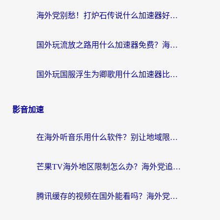
海外党别愁！打炉石传说什么加速器好用？3个实用技巧解决国服游戏卡顿
国外玩流放之路用什么加速器免费？海外党亲测有效的国服游戏加速指南
国外玩国服浮生为卿歌用什么加速器比较好？海外党亲测不踩坑指南
影音加速
在海外听音乐用什么软件？别让地域限制断了你的华语歌单
芒果TV海外地区限制怎么办？海外党追剧看片的实用加速器选择指南
腾讯缓存的视频在国外能看吗？海外党追剧看片的终极解决方案