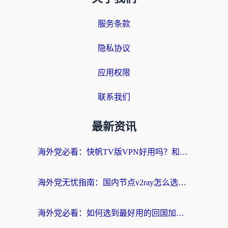
服务条款
隐私协议
应用权限
联系我们
最新资讯
海外党必看：快帆TV版VPN好用吗？和快游VPN对比哪个回国效果更好？附实用避坑指南
海外党无忧指南：国内节点v2ray怎么选？一键回国VPN+多场景实测帮你避坑
海外党必看：如何选到最好用的回国加速器？从节点到售后的全维度指南