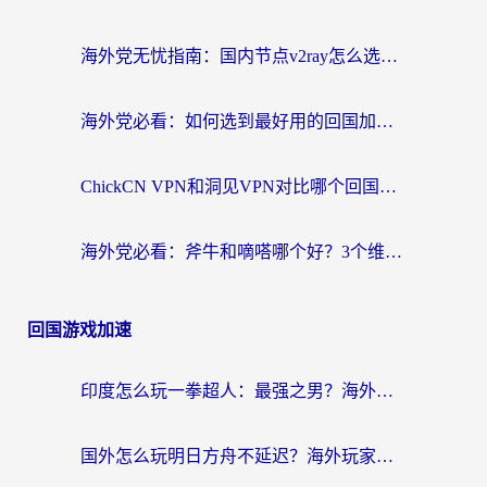
海外党无忧指南：国内节点v2ray怎么选？一键回国VPN+多场景实测帮你避坑
海外党必看：如何选到最好用的回国加速器？从节点到售后的全维度指南
ChickCN VPN和洞见VPN对比哪个回国效果更好？海外党亲测3款加速器+避坑指南
海外党必看：斧牛和嘀嗒哪个好？3个维度教你选对回国加速器
回国游戏加速
印度怎么玩一拳超人：最强之男？海外党国服游戏加速避坑指南
国外怎么玩明日方舟不延迟？海外玩家国服游戏加速终极指南（附DNF梦幻诛仙解决方案）