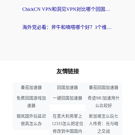
ChickCN VPN和洞见VPN对比哪个回国效果更好？海外党亲测3款加速器+避坑指南
海外党必看：斧牛和嘀嗒哪个好？3个维度教你选对回国加速器
友情链接
番茄加速器
回国加速器
番茄回国加速器
免费回国游戏加
一键回国加速器
奇迹MU加速用什
速器
么比较好
钢岚国外玩延迟
在意大利用掌上
新加坡怎么玩七
很高怎么办
12333怎么把定位
人传奇：光与暗
修改到中国国内
之交战