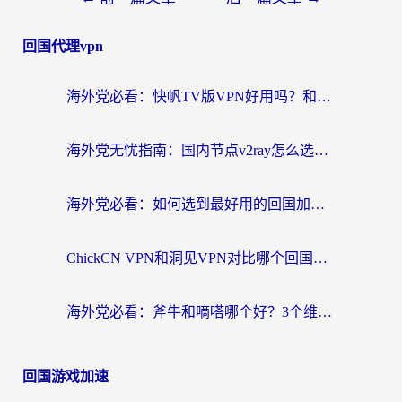
回国代理vpn
海外党必看：快帆TV版VPN好用吗？和快游VPN对比哪个回国效果更好？附实用避坑指南
海外党无忧指南：国内节点v2ray怎么选？一键回国VPN+多场景实测帮你避坑
海外党必看：如何选到最好用的回国加速器？从节点到售后的全维度指南
ChickCN VPN和洞见VPN对比哪个回国效果更好？海外党亲测3款加速器+避坑指南
海外党必看：斧牛和嘀嗒哪个好？3个维度教你选对回国加速器
回国游戏加速