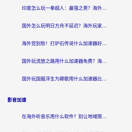
印度怎么玩一拳超人：最强之男？海外党国服游戏加速避坑指南
国外怎么玩明日方舟不延迟？海外玩家国服游戏加速终极指南（附DNF梦幻诛仙解决方案）
海外党别愁！打炉石传说什么加速器好用？3个实用技巧解决国服游戏卡顿
国外玩流放之路用什么加速器免费？海外党亲测有效的国服游戏加速指南
国外玩国服浮生为卿歌用什么加速器比较好？海外党亲测不踩坑指南
影音加速
在海外听音乐用什么软件？别让地域限制断了你的华语歌单