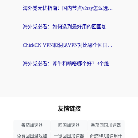
海外党无忧指南：国内节点v2ray怎么选？一键回国VPN+多场景实测帮你避坑
海外党必看：如何选到最好用的回国加速器？从节点到售后的全维度指南
ChickCN VPN和洞见VPN对比哪个回国效果更好？海外党亲测3款加速器+避坑指南
海外党必看：斧牛和嘀嗒哪个好？3个维度教你选对回国加速器
友情链接
番茄加速器
回国加速器
番茄回国加速器
免费回国游戏加
一键回国加速器
奇迹MU加速用什