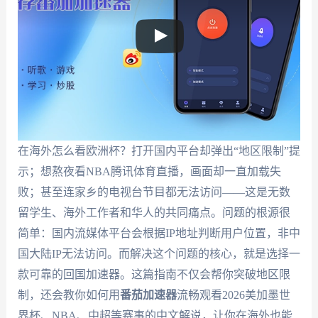
在海外怎么看欧洲杯？打开国内平台却弹出“地区限制”提
示；想熬夜看NBA腾讯体育直播，画面却一直加载失
败；甚至连家乡的电视台节目都无法访问——这是无数
留学生、海外工作者和华人的共同痛点。问题的根源很
简单：国内流媒体平台会根据IP地址判断用户位置，非中
国大陆IP无法访问。而解决这个问题的核心，就是选择一
款可靠的回国加速器。这篇指南不仅会帮你突破地区限
制，还会教你如何用
番茄加速器
流畅观看2026美加墨世
界杯、NBA、中超等赛事的中文解说，让你在海外也能