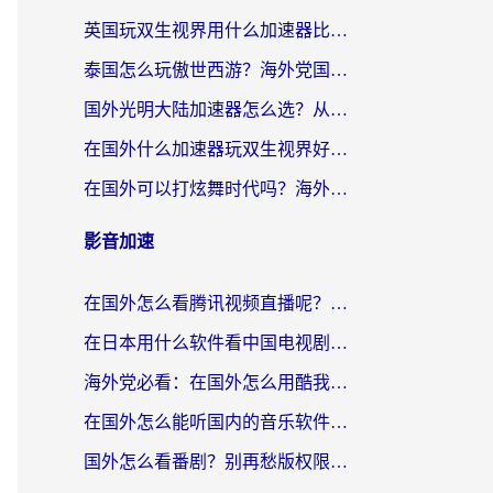
英国玩双生视界用什么加速器比较好？海外党亲测有效的国服游戏加速方案
泰国怎么玩傲世西游？海外党国服游戏加速终极攻略（附光明大陆量子特攻实测）
国外光明大陆加速器怎么选？从卡顿到丝滑的终极指南（含德国玩走开外星人墨西哥玩俄罗斯方块技巧）
在国外什么加速器玩双生视界好用？海外党亲测不踩坑的终极指南
在国外可以打炫舞时代吗？海外玩家国服游戏加速全攻略（附实测推荐）
影音加速
在国外怎么看腾讯视频直播呢？留学生亲测有效的回国加速指南
在日本用什么软件看中国电视剧呢？留学生亲测有效的回国加速方案
海外党必看：在国外怎么用酷我音乐听音乐？告别“地区不支持”的实用指南
在国外怎么能听国内的音乐软件？别让版权限制断了你的“中文歌单”
国外怎么看番剧？别再愁版权限制！一个工具解决所有回国追剧难题