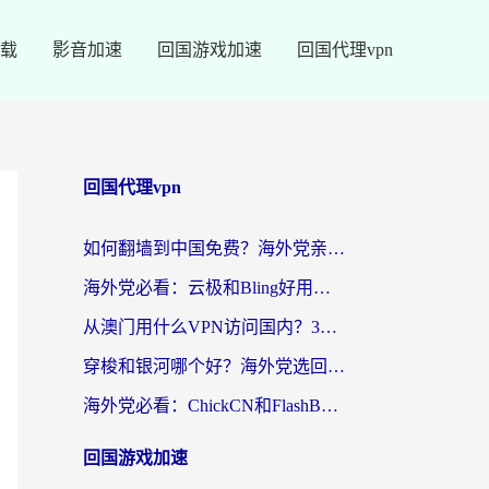
载
影音加速
回国游戏加速
回国代理vpn
回国代理vpn
如何翻墙到中国免费？海外党亲测：从踩坑到选对加速器的全攻略
海外党必看：云极和Bling好用吗？3分钟教你选对回国加速器
从澳门用什么VPN访问国内？3个实用标准帮你避开坑，无缝刷剧听歌
穿梭和银河哪个好？海外党选回国加速器的避坑指南，附番茄加速器实测体验
海外党必看：ChickCN和FlashBack好用吗？3招教你选对回国加速器（附云极、HomeCN、斧牛vs艾果对比）
回国游戏加速