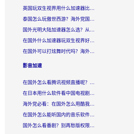
英国玩双生视界用什么加速器比较好？海外党亲测有效的国服游戏加速方案
泰国怎么玩傲世西游？海外党国服游戏加速终极攻略（附光明大陆量子特攻实测）
国外光明大陆加速器怎么选？从卡顿到丝滑的终极指南（含德国玩走开外星人墨西哥玩俄罗斯方块技巧）
在国外什么加速器玩双生视界好用？海外党亲测不踩坑的终极指南
在国外可以打炫舞时代吗？海外玩家国服游戏加速全攻略（附实测推荐）
影音加速
在国外怎么看腾讯视频直播呢？留学生亲测有效的回国加速指南
在日本用什么软件看中国电视剧呢？留学生亲测有效的回国加速方案
海外党必看：在国外怎么用酷我音乐听音乐？告别“地区不支持”的实用指南
在国外怎么能听国内的音乐软件？别让版权限制断了你的“中文歌单”
国外怎么看番剧？别再愁版权限制！一个工具解决所有回国追剧难题