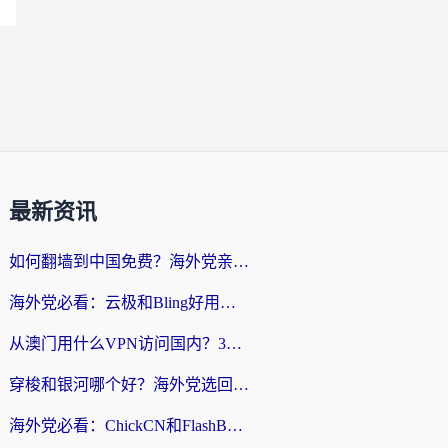
最新资讯
如何翻墙到中国免费？海外党亲测：从踩坑到选对加速器的全攻略
海外党必看：云极和Bling好用吗？3分钟教你选对回国加速器
从澳门用什么VPN访问国内？3个实用标准帮你避开坑，无缝刷剧听歌
穿梭和银河哪个好？海外党选回国加速器的避坑指南，附番茄加速器实测体验
海外党必看：ChickCN和FlashBack好用吗？3招教你选对回国加速器（附云极、HomeCN、斧牛vs艾果对比）