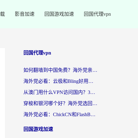
载
影音加速
回国游戏加速
回国代理vpn
回国代理vpn
如何翻墙到中国免费？海外党亲测：从踩坑到选对加速器的全攻略
海外党必看：云极和Bling好用吗？3分钟教你选对回国加速器
从澳门用什么VPN访问国内？3个实用标准帮你避开坑，无缝刷剧听歌
穿梭和银河哪个好？海外党选回国加速器的避坑指南，附番茄加速器实测体验
海外党必看：ChickCN和FlashBack好用吗？3招教你选对回国加速器（附云极、HomeCN、斧牛vs艾果对比）
回国游戏加速