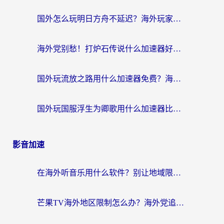
国外怎么玩明日方舟不延迟？海外玩家国服游戏加速终极指南（附DNF梦幻诛仙解决方案）
海外党别愁！打炉石传说什么加速器好用？3个实用技巧解决国服游戏卡顿
国外玩流放之路用什么加速器免费？海外党亲测有效的国服游戏加速指南
国外玩国服浮生为卿歌用什么加速器比较好？海外党亲测不踩坑指南
影音加速
在海外听音乐用什么软件？别让地域限制断了你的华语歌单
芒果TV海外地区限制怎么办？海外党追剧看片的实用加速器选择指南