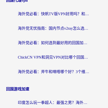
回国代理vpn
海外党必看：快帆TV版VPN好用吗？和快游VPN对比哪个回国效果更好？附实用避坑指南
海外党无忧指南：国内节点v2ray怎么选？一键回国VPN+多场景实测帮你避坑
海外党必看：如何选到最好用的回国加速器？从节点到售后的全维度指南
ChickCN VPN和洞见VPN对比哪个回国效果更好？海外党亲测3款加速器+避坑指南
海外党必看：斧牛和嘀嗒哪个好？3个维度教你选对回国加速器
回国游戏加速
印度怎么玩一拳超人：最强之男？海外党国服游戏加速避坑指南