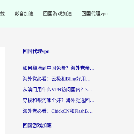
载
影音加速
回国游戏加速
回国代理vpn
回国代理vpn
如何翻墙到中国免费？海外党亲测：从踩坑到选对加速器的全攻略
海外党必看：云极和Bling好用吗？3分钟教你选对回国加速器
从澳门用什么VPN访问国内？3个实用标准帮你避开坑，无缝刷剧听歌
穿梭和银河哪个好？海外党选回国加速器的避坑指南，附番茄加速器实测体验
海外党必看：ChickCN和FlashBack好用吗？3招教你选对回国加速器（附云极、HomeCN、斧牛vs艾果对比）
回国游戏加速