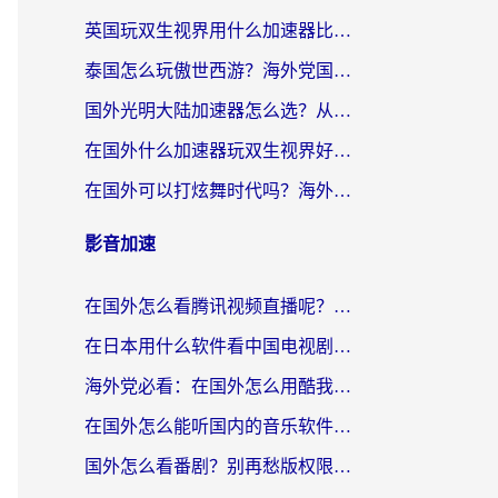
英国玩双生视界用什么加速器比较好？海外党亲测有效的国服游戏加速方案
泰国怎么玩傲世西游？海外党国服游戏加速终极攻略（附光明大陆量子特攻实测）
国外光明大陆加速器怎么选？从卡顿到丝滑的终极指南（含德国玩走开外星人墨西哥玩俄罗斯方块技巧）
在国外什么加速器玩双生视界好用？海外党亲测不踩坑的终极指南
在国外可以打炫舞时代吗？海外玩家国服游戏加速全攻略（附实测推荐）
影音加速
在国外怎么看腾讯视频直播呢？留学生亲测有效的回国加速指南
在日本用什么软件看中国电视剧呢？留学生亲测有效的回国加速方案
海外党必看：在国外怎么用酷我音乐听音乐？告别“地区不支持”的实用指南
在国外怎么能听国内的音乐软件？别让版权限制断了你的“中文歌单”
国外怎么看番剧？别再愁版权限制！一个工具解决所有回国追剧难题