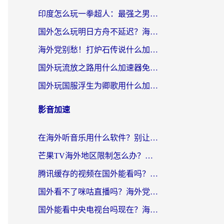
印度怎么玩一拳超人：最强之男？海外党国服游戏加速避坑指南
国外怎么玩明日方舟不延迟？海外玩家国服游戏加速终极指南（附DNF梦幻诛仙解决方案）
海外党别愁！打炉石传说什么加速器好用？3个实用技巧解决国服游戏卡顿
国外玩流放之路用什么加速器免费？海外党亲测有效的国服游戏加速指南
国外玩国服浮生为卿歌用什么加速器比较好？海外党亲测不踩坑指南
影音加速
在海外听音乐用什么软件？别让地域限制断了你的华语歌单
芒果TV海外地区限制怎么办？海外党追剧看片的实用加速器选择指南
腾讯缓存的视频在国外能看吗？海外党追剧看片的终极解决方案
国外看不了咪咕直播吗？海外党追剧看片的加速器选择指南
国外能看中央电视台吗现在？海外党追剧看央视的实用指南