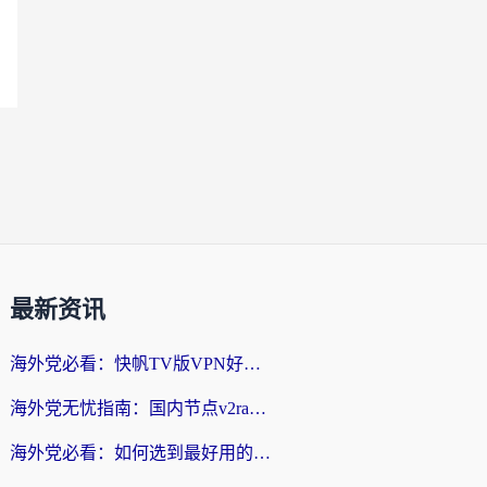
最新资讯
海外党必看：快帆TV版VPN好用吗？和快游VPN对比哪个回国效果更好？附实用避坑指南
海外党无忧指南：国内节点v2ray怎么选？一键回国VPN+多场景实测帮你避坑
海外党必看：如何选到最好用的回国加速器？从节点到售后的全维度指南