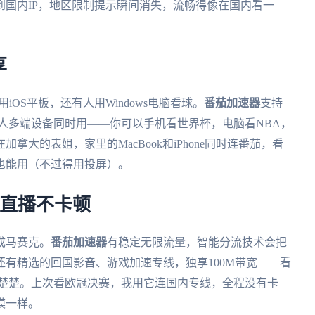
国内IP，地区限制提示瞬间消失，流畅得像在国内看一
享
用iOS平板，还有人用Windows电脑看球。
番茄加速器
支持
台，而且一人多端设备同时用——你可以手机看世界杯，电脑看NBA，
大的表姐，家里的MacBook和iPhone同时连番茄，看
也能用（不过得用投屏）。
看直播不卡顿
成马赛克。
番茄加速器
有稳定无限流量，智能分流技术会把
有精选的回国影音、游戏加速专线，独享100M带宽——看
清楚楚。上次看欧冠决赛，我用它连国内专线，全程没有卡
模一样。