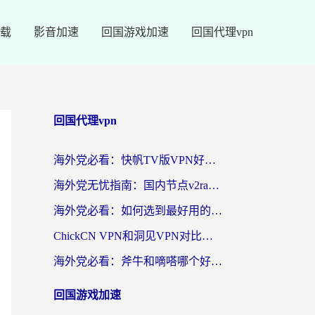
载
影音加速
回国游戏加速
回国代理vpn
回国代理vpn
海外党必看：快帆TV版VPN好用吗？和快游VPN对比哪个回国效果更好？附实用避坑指南
海外党无忧指南：国内节点v2ray怎么选？一键回国VPN+多场景实测帮你避坑
海外党必看：如何选到最好用的回国加速器？从节点到售后的全维度指南
ChickCN VPN和洞见VPN对比哪个回国效果更好？海外党亲测3款加速器+避坑指南
海外党必看：斧牛和嘀嗒哪个好？3个维度教你选对回国加速器
回国游戏加速