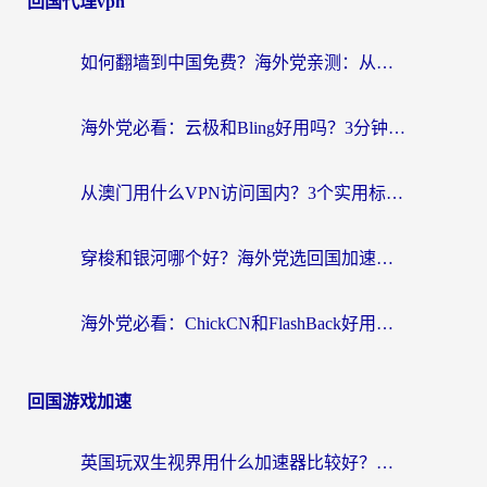
回国代理vpn
如何翻墙到中国免费？海外党亲测：从踩坑到选对加速器的全攻略
海外党必看：云极和Bling好用吗？3分钟教你选对回国加速器
从澳门用什么VPN访问国内？3个实用标准帮你避开坑，无缝刷剧听歌
穿梭和银河哪个好？海外党选回国加速器的避坑指南，附番茄加速器实测体验
海外党必看：ChickCN和FlashBack好用吗？3招教你选对回国加速器（附云极、HomeCN、斧牛vs艾果对比）
回国游戏加速
英国玩双生视界用什么加速器比较好？海外党亲测有效的国服游戏加速方案