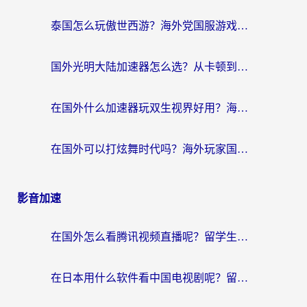
泰国怎么玩傲世西游？海外党国服游戏加速终极攻略（附光明大陆量子特攻实测）
国外光明大陆加速器怎么选？从卡顿到丝滑的终极指南（含德国玩走开外星人墨西哥玩俄罗斯方块技巧）
在国外什么加速器玩双生视界好用？海外党亲测不踩坑的终极指南
在国外可以打炫舞时代吗？海外玩家国服游戏加速全攻略（附实测推荐）
影音加速
在国外怎么看腾讯视频直播呢？留学生亲测有效的回国加速指南
在日本用什么软件看中国电视剧呢？留学生亲测有效的回国加速方案