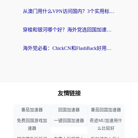
从澳门用什么VPN访问国内？3个实用标准帮你避开坑，无缝刷剧听歌
穿梭和银河哪个好？海外党选回国加速器的避坑指南，附番茄加速器实测体验
海外党必看：ChickCN和FlashBack好用吗？3招教你选对回国加速器（附云极、HomeCN、斧牛vs艾果对比）
友情链接
番茄加速器
回国加速器
番茄回国加速器
免费回国游戏加
一键回国加速器
奇迹MU加速用什
速器
么比较好