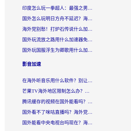
印度怎么玩一拳超人：最强之男？海外党国服游戏加速避坑指南
国外怎么玩明日方舟不延迟？海外玩家国服游戏加速终极指南（附DNF梦幻诛仙解决方案）
海外党别愁！打炉石传说什么加速器好用？3个实用技巧解决国服游戏卡顿
国外玩流放之路用什么加速器免费？海外党亲测有效的国服游戏加速指南
国外玩国服浮生为卿歌用什么加速器比较好？海外党亲测不踩坑指南
影音加速
在海外听音乐用什么软件？别让地域限制断了你的华语歌单
芒果TV海外地区限制怎么办？海外党追剧看片的实用加速器选择指南
腾讯缓存的视频在国外能看吗？海外党追剧看片的终极解决方案
国外看不了咪咕直播吗？海外党追剧看片的加速器选择指南
国外能看中央电视台吗现在？海外党追剧看央视的实用指南