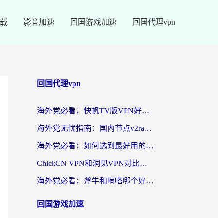
载
影音加速
回国游戏加速
回国代理vpn
回国代理vpn
海外党必看：快帆TV版VPN好用吗？和快游VPN对比哪个回国效果更好？附实用避坑指南
海外党无忧指南：国内节点v2ray怎么选？一键回国VPN+多场景实测帮你避坑
海外党必看：如何选到最好用的回国加速器？从节点到售后的全维度指南
ChickCN VPN和洞见VPN对比哪个回国效果更好？海外党亲测3款加速器+避坑指南
海外党必看：斧牛和嘀嗒哪个好？3个维度教你选对回国加速器
回国游戏加速