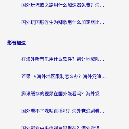
国外玩流放之路用什么加速器免费？海外党亲测有效的国服游戏加速指南
国外玩国服浮生为卿歌用什么加速器比较好？海外党亲测不踩坑指南
影音加速
在海外听音乐用什么软件？别让地域限制断了你的华语歌单
芒果TV海外地区限制怎么办？海外党追剧看片的实用加速器选择指南
腾讯缓存的视频在国外能看吗？海外党追剧看片的终极解决方案
国外看不了咪咕直播吗？海外党追剧看片的加速器选择指南
国外能看中央电视台吗现在？海外党追剧看央视的实用指南