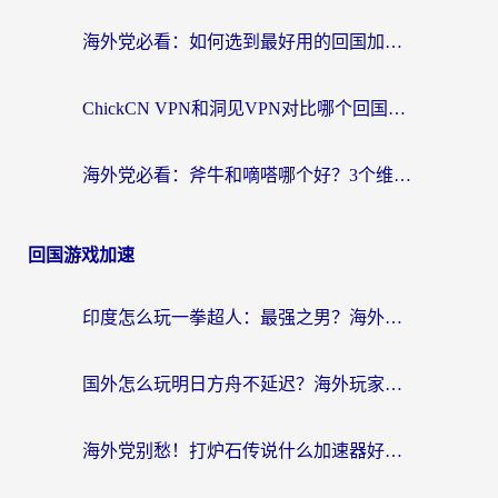
海外党必看：如何选到最好用的回国加速器？从节点到售后的全维度指南
ChickCN VPN和洞见VPN对比哪个回国效果更好？海外党亲测3款加速器+避坑指南
海外党必看：斧牛和嘀嗒哪个好？3个维度教你选对回国加速器
回国游戏加速
印度怎么玩一拳超人：最强之男？海外党国服游戏加速避坑指南
国外怎么玩明日方舟不延迟？海外玩家国服游戏加速终极指南（附DNF梦幻诛仙解决方案）
海外党别愁！打炉石传说什么加速器好用？3个实用技巧解决国服游戏卡顿