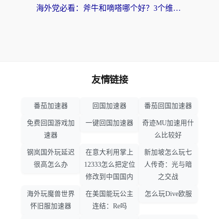
海外党必看：斧牛和嘀嗒哪个好？3个维度教你选对回国加速器
友情链接
番茄加速器
回国加速器
番茄回国加速器
免费回国游戏加
一键回国加速器
奇迹MU加速用什
速器
么比较好
钢岚国外玩延迟
在意大利用掌上
新加坡怎么玩七
很高怎么办
12333怎么把定位
人传奇：光与暗
修改到中国国内
之交战
海外玩魔兽世界
在美国能玩公主
怎么玩Dive欧服
怀旧服加速器
连结：Re吗