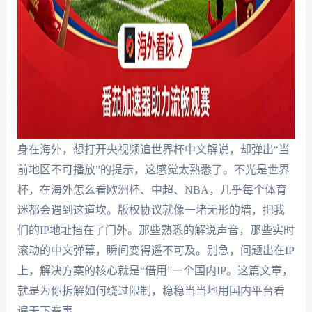
身在海外，想打开央视频追世界杯中文解说，却弹出“当
前地区不可播放”的提示，这感觉太熟悉了。不光是世界
杯，在海外怎么看欧洲杯、中超、NBA，几乎每个体育
迷都会遇到这道坎。版权协议就像一堵无形的墙，把我
们的IP地址挡在了门外。那些熟悉的解说声音，那些实时
滚动的中文弹幕，瞬间变得遥不可及。别急，问题出在IP
上，解决方案的核心就是“借用”一个国内IP。这篇文章，
就是为你拆解如何绕过限制，稳稳当当地用国内平台看
遍天下赛事。