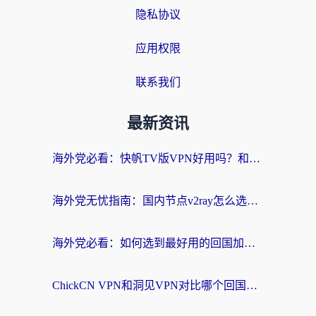
隐私协议
应用权限
联系我们
最新资讯
海外党必看：快帆TV版VPN好用吗？和快游VPN对比哪个回国效果更好？附实用避坑指南
海外党无忧指南：国内节点v2ray怎么选？一键回国VPN+多场景实测帮你避坑
海外党必看：如何选到最好用的回国加速器？从节点到售后的全维度指南
ChickCN VPN和洞见VPN对比哪个回国效果更好？海外党亲测3款加速器+避坑指南