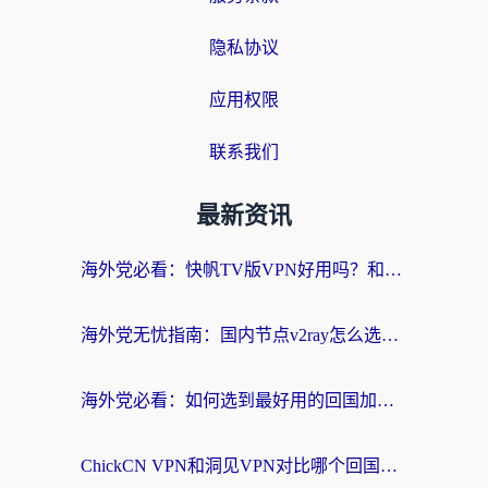
隐私协议
应用权限
联系我们
最新资讯
海外党必看：快帆TV版VPN好用吗？和快游VPN对比哪个回国效果更好？附实用避坑指南
海外党无忧指南：国内节点v2ray怎么选？一键回国VPN+多场景实测帮你避坑
海外党必看：如何选到最好用的回国加速器？从节点到售后的全维度指南
ChickCN VPN和洞见VPN对比哪个回国效果更好？海外党亲测3款加速器+避坑指南