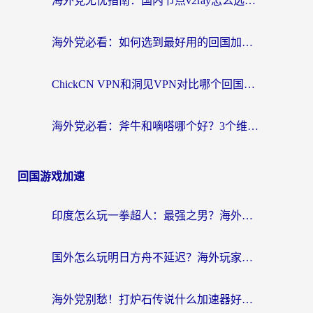
海外党无忧指南：国内节点v2ray怎么选？一键回国VPN+多场景实测帮你避坑
海外党必看：如何选到最好用的回国加速器？从节点到售后的全维度指南
ChickCN VPN和洞见VPN对比哪个回国效果更好？海外党亲测3款加速器+避坑指南
海外党必看：斧牛和嘀嗒哪个好？3个维度教你选对回国加速器
回国游戏加速
印度怎么玩一拳超人：最强之男？海外党国服游戏加速避坑指南
国外怎么玩明日方舟不延迟？海外玩家国服游戏加速终极指南（附DNF梦幻诛仙解决方案）
海外党别愁！打炉石传说什么加速器好用？3个实用技巧解决国服游戏卡顿