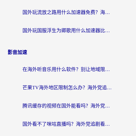
国外玩流放之路用什么加速器免费？海外党亲测有效的国服游戏加速指南
国外玩国服浮生为卿歌用什么加速器比较好？海外党亲测不踩坑指南
影音加速
在海外听音乐用什么软件？别让地域限制断了你的华语歌单
芒果TV海外地区限制怎么办？海外党追剧看片的实用加速器选择指南
腾讯缓存的视频在国外能看吗？海外党追剧看片的终极解决方案
国外看不了咪咕直播吗？海外党追剧看片的加速器选择指南