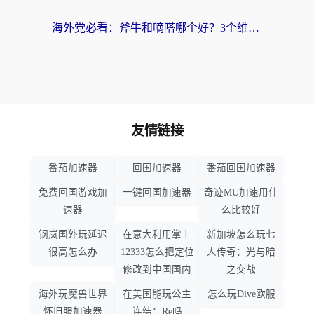
海外党必看：斧牛和嘀嗒哪个好？3个维度教你选对回国加速器
友情链接
番茄加速器
回国加速器
番茄回国加速器
免费回国游戏加
一键回国加速器
奇迹MU加速用什
速器
么比较好
钢岚国外玩延迟
在意大利用掌上
新加坡怎么玩七
很高怎么办
12333怎么把定位
人传奇：光与暗
修改到中国国内
之交战
海外玩魔兽世界
在美国能玩公主
怎么玩Dive欧服
怀旧服加速器
连结：Re吗