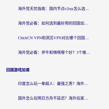
海外党无忧指南：国内节点v2ray怎么选？一键回国VPN+多场景实测帮你避坑
海外党必看：如何选到最好用的回国加速器？从节点到售后的全维度指南
ChickCN VPN和洞见VPN对比哪个回国效果更好？海外党亲测3款加速器+避坑指南
海外党必看：斧牛和嘀嗒哪个好？3个维度教你选对回国加速器
回国游戏加速
印度怎么玩一拳超人：最强之男？海外党国服游戏加速避坑指南
国外怎么玩明日方舟不延迟？海外玩家国服游戏加速终极指南（附DNF梦幻诛仙解决方案）