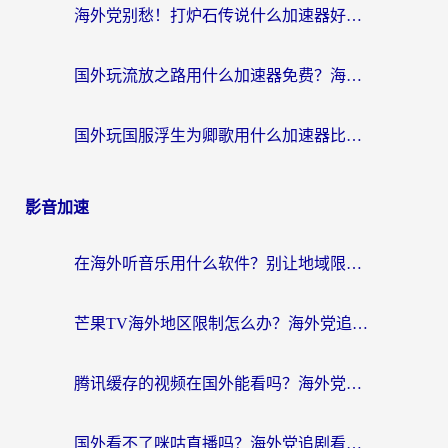
海外党别愁！打炉石传说什么加速器好用？3个实用技巧解决国服游戏卡顿
国外玩流放之路用什么加速器免费？海外党亲测有效的国服游戏加速指南
国外玩国服浮生为卿歌用什么加速器比较好？海外党亲测不踩坑指南
影音加速
在海外听音乐用什么软件？别让地域限制断了你的华语歌单
芒果TV海外地区限制怎么办？海外党追剧看片的实用加速器选择指南
腾讯缓存的视频在国外能看吗？海外党追剧看片的终极解决方案
国外看不了咪咕直播吗？海外党追剧看片的加速器选择指南