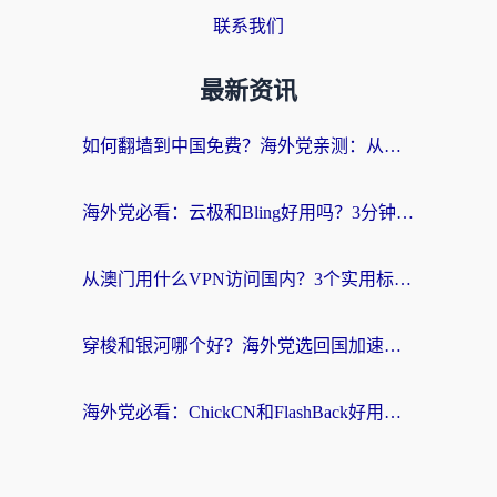
联系我们
最新资讯
如何翻墙到中国免费？海外党亲测：从踩坑到选对加速器的全攻略
海外党必看：云极和Bling好用吗？3分钟教你选对回国加速器
从澳门用什么VPN访问国内？3个实用标准帮你避开坑，无缝刷剧听歌
穿梭和银河哪个好？海外党选回国加速器的避坑指南，附番茄加速器实测体验
海外党必看：ChickCN和FlashBack好用吗？3招教你选对回国加速器（附云极、HomeCN、斧牛vs艾果对比）