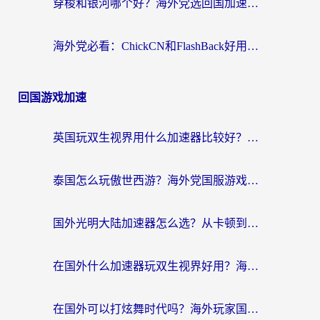
穿梭和银河哪个好？海外党选回国加速器的避坑指南，附番茄加速器实测体验
海外党必看：ChickCN和FlashBack好用吗？3招教你选对回国加速器（附云极、HomeCN、斧牛vs艾果对比）
回国游戏加速
英国玩双生视界用什么加速器比较好？海外党亲测有效的国服游戏加速方案
泰国怎么玩傲世西游？海外党国服游戏加速终极攻略（附光明大陆量子特攻实测）
国外光明大陆加速器怎么选？从卡顿到丝滑的终极指南（含德国玩走开外星人墨西哥玩俄罗斯方块技巧）
在国外什么加速器玩双生视界好用？海外党亲测不踩坑的终极指南
在国外可以打炫舞时代吗？海外玩家国服游戏加速全攻略（附实测推荐）