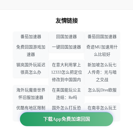
友情链接
番茄加速器
回国加速器
番茄回国加速器
免费回国游戏加
一键回国加速器
奇迹MU加速用什
速器
么比较好
钢岚国外玩延迟
在意大利用掌上
新加坡怎么玩七
很高怎么办
12333怎么把定位
人传奇：光与暗
修改到中国国内
之交战
海外玩魔兽世界
在美国能玩公主
怎么玩Dive欧服
怀旧服加速器
连结：Re吗
优酷有地区限制
国外怎么打反恐
在南非怎么玩王
吗
精英：全球攻势
者荣耀
下载App免费加速回国