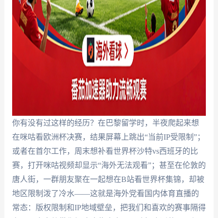
你有没有过这样的经历？在巴黎留学时，半夜爬起来想
在咪咕看欧洲杯决赛，结果屏幕上跳出“当前IP受限制”；
或者在首尔工作，周末想补看世界杯沙特vs西班牙的比
赛，打开咪咕视频却显示“海外无法观看”；甚至在伦敦的
唐人街，一群朋友聚在一起想在B站看世界杯集锦，却被
地区限制泼了冷水——这就是海外党看国内体育直播的
常态：版权限制和IP地域壁垒，把我们和喜欢的赛事隔得