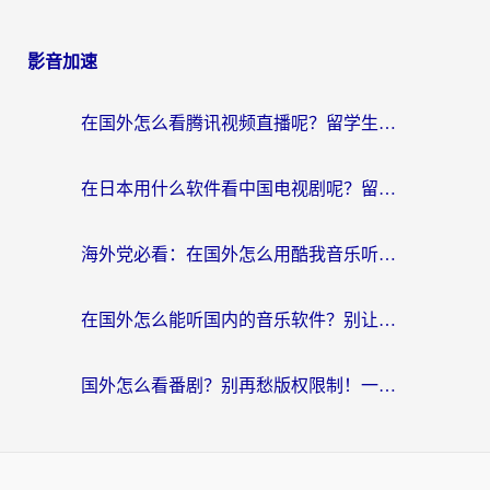
影音加速
在国外怎么看腾讯视频直播呢？留学生亲测有效的回国加速指南
在日本用什么软件看中国电视剧呢？留学生亲测有效的回国加速方案
海外党必看：在国外怎么用酷我音乐听音乐？告别“地区不支持”的实用指南
在国外怎么能听国内的音乐软件？别让版权限制断了你的“中文歌单”
国外怎么看番剧？别再愁版权限制！一个工具解决所有回国追剧难题