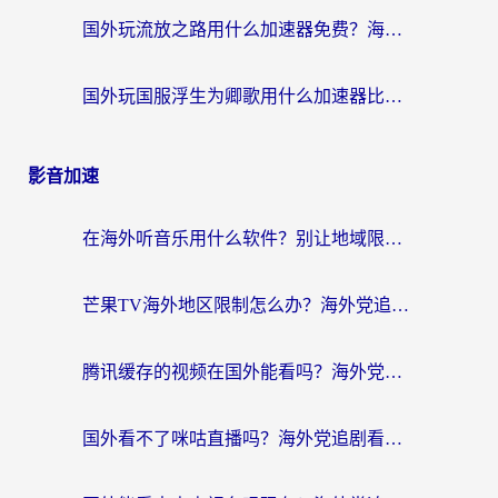
国外玩流放之路用什么加速器免费？海外党亲测有效的国服游戏加速指南
国外玩国服浮生为卿歌用什么加速器比较好？海外党亲测不踩坑指南
影音加速
在海外听音乐用什么软件？别让地域限制断了你的华语歌单
芒果TV海外地区限制怎么办？海外党追剧看片的实用加速器选择指南
腾讯缓存的视频在国外能看吗？海外党追剧看片的终极解决方案
国外看不了咪咕直播吗？海外党追剧看片的加速器选择指南