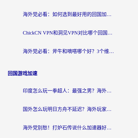
海外党必看：如何选到最好用的回国加速器？从节点到售后的全维度指南
ChickCN VPN和洞见VPN对比哪个回国效果更好？海外党亲测3款加速器+避坑指南
海外党必看：斧牛和嘀嗒哪个好？3个维度教你选对回国加速器
回国游戏加速
印度怎么玩一拳超人：最强之男？海外党国服游戏加速避坑指南
国外怎么玩明日方舟不延迟？海外玩家国服游戏加速终极指南（附DNF梦幻诛仙解决方案）
海外党别愁！打炉石传说什么加速器好用？3个实用技巧解决国服游戏卡顿