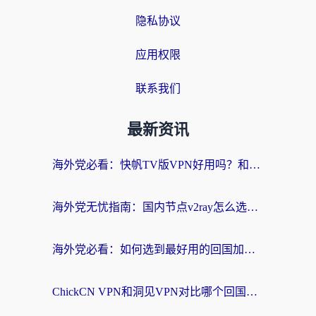
隐私协议
应用权限
联系我们
最新资讯
海外党必看：快帆TV版VPN好用吗？和快游VPN对比哪个回国效果更好？附实用避坑指南
海外党无忧指南：国内节点v2ray怎么选？一键回国VPN+多场景实测帮你避坑
海外党必看：如何选到最好用的回国加速器？从节点到售后的全维度指南
ChickCN VPN和洞见VPN对比哪个回国效果更好？海外党亲测3款加速器+避坑指南