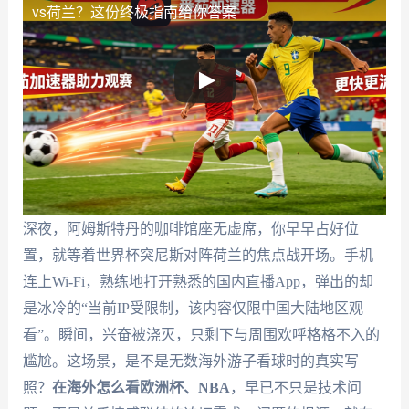
vs荷兰？这份终极指南给你答案
深夜，阿姆斯特丹的咖啡馆座无虚席，你早早占好位
置，就等着世界杯突尼斯对阵荷兰的焦点战开场。手机
连上Wi-Fi，熟练地打开熟悉的国内直播App，弹出的却
是冰冷的“当前IP受限制，该内容仅限中国大陆地区观
看”。瞬间，兴奋被浇灭，只剩下与周围欢呼格格不入的
尴尬。这场景，是不是无数海外游子看球时的真实写
照？
在海外怎么看欧洲杯、NBA
，早已不只是技术问