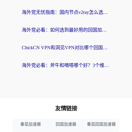
海外党无忧指南：国内节点v2ray怎么选？一键回国VPN+多场景实测帮你避坑
海外党必看：如何选到最好用的回国加速器？从节点到售后的全维度指南
ChickCN VPN和洞见VPN对比哪个回国效果更好？海外党亲测3款加速器+避坑指南
海外党必看：斧牛和嘀嗒哪个好？3个维度教你选对回国加速器
友情链接
番茄加速器
回国加速器
番茄回国加速器