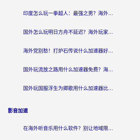
印度怎么玩一拳超人：最强之男？海外党国服游戏加速避坑指南
国外怎么玩明日方舟不延迟？海外玩家国服游戏加速终极指南（附DNF梦幻诛仙解决方案）
海外党别愁！打炉石传说什么加速器好用？3个实用技巧解决国服游戏卡顿
国外玩流放之路用什么加速器免费？海外党亲测有效的国服游戏加速指南
国外玩国服浮生为卿歌用什么加速器比较好？海外党亲测不踩坑指南
影音加速
在海外听音乐用什么软件？别让地域限制断了你的华语歌单