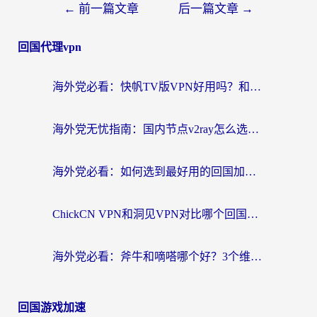
←
前一篇文章
后一篇文章
→
回国代理vpn
海外党必看：快帆TV版VPN好用吗？和快游VPN对比哪个回国效果更好？附实用避坑指南
海外党无忧指南：国内节点v2ray怎么选？一键回国VPN+多场景实测帮你避坑
海外党必看：如何选到最好用的回国加速器？从节点到售后的全维度指南
ChickCN VPN和洞见VPN对比哪个回国效果更好？海外党亲测3款加速器+避坑指南
海外党必看：斧牛和嘀嗒哪个好？3个维度教你选对回国加速器
回国游戏加速