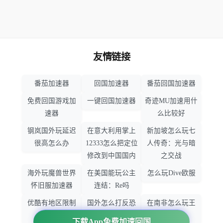
友情链接
番茄加速器
回国加速器
番茄回国加速器
免费回国游戏加
一键回国加速器
奇迹MU加速用什
速器
么比较好
钢岚国外玩延迟
在意大利用掌上
新加坡怎么玩七
很高怎么办
12333怎么把定位
人传奇：光与暗
修改到中国国内
之交战
海外玩魔兽世界
在美国能玩公主
怎么玩Dive欧服
怀旧服加速器
连结：Re吗
优酷有地区限制
国外怎么打反恐
在南非怎么玩王
吗
精英：全球攻势
者荣耀
下载App免费加速回国