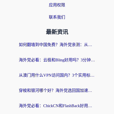
应用权限
联系我们
最新资讯
如何翻墙到中国免费？海外党亲测：从踩坑到选对加速器的全攻略
海外党必看：云极和Bling好用吗？3分钟教你选对回国加速器
从澳门用什么VPN访问国内？3个实用标准帮你避开坑，无缝刷剧听歌
穿梭和银河哪个好？海外党选回国加速器的避坑指南，附番茄加速器实测体验
海外党必看：ChickCN和FlashBack好用吗？3招教你选对回国加速器（附云极、HomeCN、斧牛vs艾果对比）