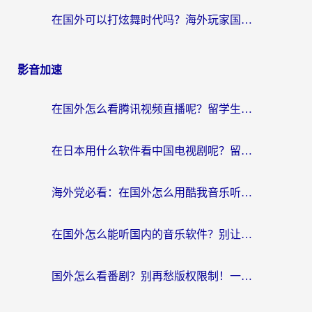
在国外可以打炫舞时代吗？海外玩家国服游戏加速全攻略（附实测推荐）
影音加速
在国外怎么看腾讯视频直播呢？留学生亲测有效的回国加速指南
在日本用什么软件看中国电视剧呢？留学生亲测有效的回国加速方案
海外党必看：在国外怎么用酷我音乐听音乐？告别“地区不支持”的实用指南
在国外怎么能听国内的音乐软件？别让版权限制断了你的“中文歌单”
国外怎么看番剧？别再愁版权限制！一个工具解决所有回国追剧难题