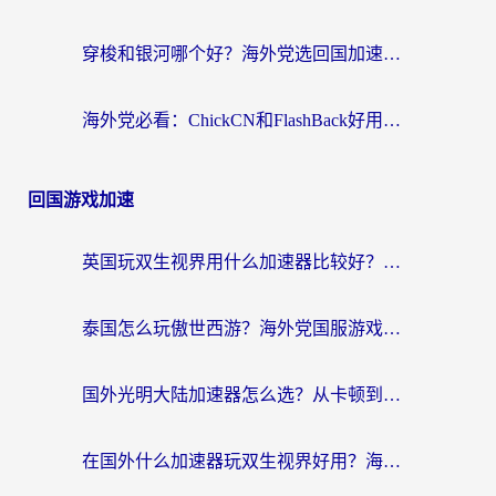
穿梭和银河哪个好？海外党选回国加速器的避坑指南，附番茄加速器实测体验
海外党必看：ChickCN和FlashBack好用吗？3招教你选对回国加速器（附云极、HomeCN、斧牛vs艾果对比）
回国游戏加速
英国玩双生视界用什么加速器比较好？海外党亲测有效的国服游戏加速方案
泰国怎么玩傲世西游？海外党国服游戏加速终极攻略（附光明大陆量子特攻实测）
国外光明大陆加速器怎么选？从卡顿到丝滑的终极指南（含德国玩走开外星人墨西哥玩俄罗斯方块技巧）
在国外什么加速器玩双生视界好用？海外党亲测不踩坑的终极指南