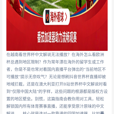
在越南看世界杯中文解说无法播放？在海外怎么看欧洲
杯总遇到地区限制？作为常年漂在海外的留学生或工作
者，你是不是也常对着国内直播平台弹出的“当前地区不
可播放”提示无奈叹气？无论是想刷抖音世界杯直播却被
地域拦截，还是在澳大利亚打开B站世界杯中文解说时看
到“仅限中国大陆”的字样，这些问题的根源都是版权方设
置的地区壁垒。别慌，这篇指南会教你用对工具，轻松
解锁国内所有体育赛事直播，还能享受原汁原味的中文
解说——核心就是选对一款靠谱的回国加速器，比如
番