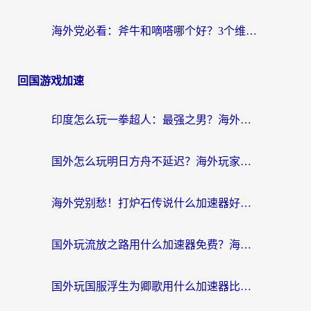
海外党必看：斧牛和嘀嗒哪个好？3个维度教你选对回国加速器
回国游戏加速
印度怎么玩一拳超人：最强之男？海外党国服游戏加速避坑指南
国外怎么玩明日方舟不延迟？海外玩家国服游戏加速终极指南（附DNF梦幻诛仙解决方案）
海外党别愁！打炉石传说什么加速器好用？3个实用技巧解决国服游戏卡顿
国外玩流放之路用什么加速器免费？海外党亲测有效的国服游戏加速指南
国外玩国服浮生为卿歌用什么加速器比较好？海外党亲测不踩坑指南