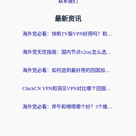
联系我们
最新资讯
海外党必看：快帆TV版VPN好用吗？和快游VPN对比哪个回国效果更好？附实用避坑指南
海外党无忧指南：国内节点v2ray怎么选？一键回国VPN+多场景实测帮你避坑
海外党必看：如何选到最好用的回国加速器？从节点到售后的全维度指南
ChickCN VPN和洞见VPN对比哪个回国效果更好？海外党亲测3款加速器+避坑指南
海外党必看：斧牛和嘀嗒哪个好？3个维度教你选对回国加速器