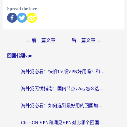
Spread the love
←
前一篇文章
后一篇文章
→
回国代理vpn
海外党必看：快帆TV版VPN好用吗？和快游VPN对比哪个回国效果更好？附实用避坑指南
海外党无忧指南：国内节点v2ray怎么选？一键回国VPN+多场景实测帮你避坑
海外党必看：如何选到最好用的回国加速器？从节点到售后的全维度指南
ChickCN VPN和洞见VPN对比哪个回国效果更好？海外党亲测3款加速器+避坑指南