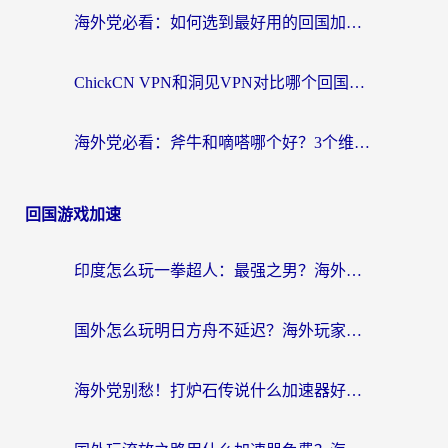
海外党必看：如何选到最好用的回国加速器？从节点到售后的全维度指南
ChickCN VPN和洞见VPN对比哪个回国效果更好？海外党亲测3款加速器+避坑指南
海外党必看：斧牛和嘀嗒哪个好？3个维度教你选对回国加速器
回国游戏加速
印度怎么玩一拳超人：最强之男？海外党国服游戏加速避坑指南
国外怎么玩明日方舟不延迟？海外玩家国服游戏加速终极指南（附DNF梦幻诛仙解决方案）
海外党别愁！打炉石传说什么加速器好用？3个实用技巧解决国服游戏卡顿