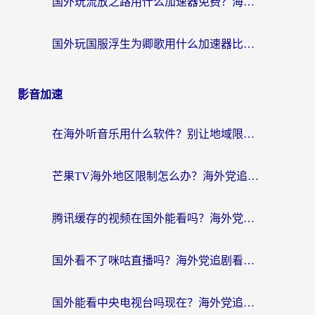
国外玩流放之路用什么加速器免费？海外党亲测有效的国服游戏加速指南
国外玩国服浮生为卿歌用什么加速器比较好？海外党亲测不踩坑指南
影音加速
在海外听音乐用什么软件？别让地域限制断了你的华语歌单
芒果TV海外地区限制怎么办？海外党追剧看片的实用加速器选择指南
腾讯缓存的视频在国外能看吗？海外党追剧看片的终极解决方案
国外看不了咪咕直播吗？海外党追剧看片的加速器选择指南
国外能看中央电视台吗现在？海外党追剧看央视的实用指南