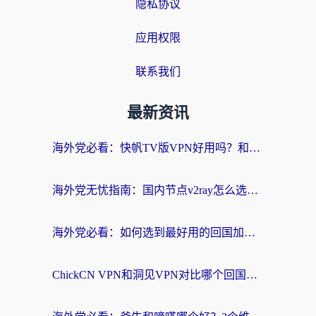
隐私协议
应用权限
联系我们
最新资讯
海外党必看：快帆TV版VPN好用吗？和快游VPN对比哪个回国效果更好？附实用避坑指南
海外党无忧指南：国内节点v2ray怎么选？一键回国VPN+多场景实测帮你避坑
海外党必看：如何选到最好用的回国加速器？从节点到售后的全维度指南
ChickCN VPN和洞见VPN对比哪个回国效果更好？海外党亲测3款加速器+避坑指南