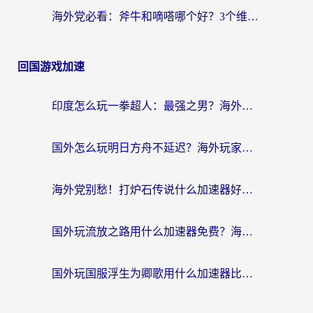
海外党必看：斧牛和嘀嗒哪个好？3个维度教你选对回国加速器
回国游戏加速
印度怎么玩一拳超人：最强之男？海外党国服游戏加速避坑指南
国外怎么玩明日方舟不延迟？海外玩家国服游戏加速终极指南（附DNF梦幻诛仙解决方案）
海外党别愁！打炉石传说什么加速器好用？3个实用技巧解决国服游戏卡顿
国外玩流放之路用什么加速器免费？海外党亲测有效的国服游戏加速指南
国外玩国服浮生为卿歌用什么加速器比较好？海外党亲测不踩坑指南