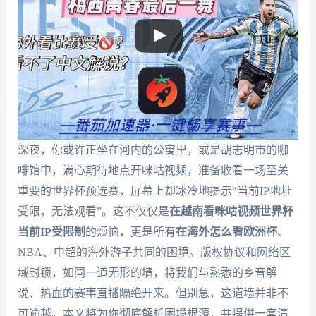
深夜，你或许正坐在河内的公寓里，或是胡志明市的咖
啡馆中，满心期待地点开咪咕视频，准备收看一场至关
重要的世界杯预选赛，屏幕上却冰冷地提示“当前IP地址
受限，无法观看”。这不仅仅是
在越南看咪咕视频世界杯
当前IP受限制
的烦恼，更是所有
在海外怎么看欧洲杯
、
NBA、中超的海外游子共同的困境。版权协议和网络区
域封锁，如同一道无形的墙，将我们与熟悉的乡音解
说、热血的赛事直播隔绝开来。但别急，这道墙并非不
可逾越。本文将为你彻底解析困境根源，并提供一套清