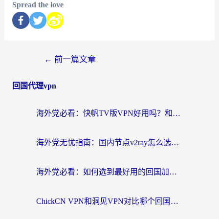
Spread the love
←
前一篇文章
回国代理vpn
海外党必看：快帆TV版VPN好用吗？和快游VPN对比哪个回国效果更好？附实用避坑指南
海外党无忧指南：国内节点v2ray怎么选？一键回国VPN+多场景实测帮你避坑
海外党必看：如何选到最好用的回国加速器？从节点到售后的全维度指南
ChickCN VPN和洞见VPN对比哪个回国效果更好？海外党亲测3款加速器+避坑指南