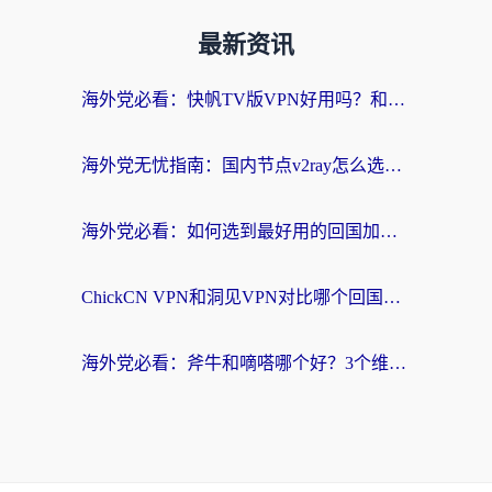
最新资讯
海外党必看：快帆TV版VPN好用吗？和快游VPN对比哪个回国效果更好？附实用避坑指南
海外党无忧指南：国内节点v2ray怎么选？一键回国VPN+多场景实测帮你避坑
海外党必看：如何选到最好用的回国加速器？从节点到售后的全维度指南
ChickCN VPN和洞见VPN对比哪个回国效果更好？海外党亲测3款加速器+避坑指南
海外党必看：斧牛和嘀嗒哪个好？3个维度教你选对回国加速器