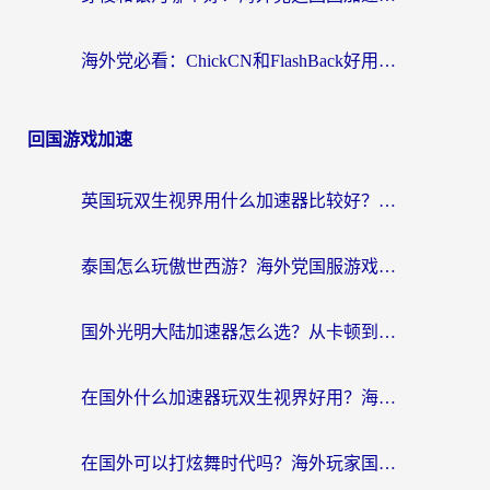
海外党必看：ChickCN和FlashBack好用吗？3招教你选对回国加速器（附云极、HomeCN、斧牛vs艾果对比）
回国游戏加速
英国玩双生视界用什么加速器比较好？海外党亲测有效的国服游戏加速方案
泰国怎么玩傲世西游？海外党国服游戏加速终极攻略（附光明大陆量子特攻实测）
国外光明大陆加速器怎么选？从卡顿到丝滑的终极指南（含德国玩走开外星人墨西哥玩俄罗斯方块技巧）
在国外什么加速器玩双生视界好用？海外党亲测不踩坑的终极指南
在国外可以打炫舞时代吗？海外玩家国服游戏加速全攻略（附实测推荐）