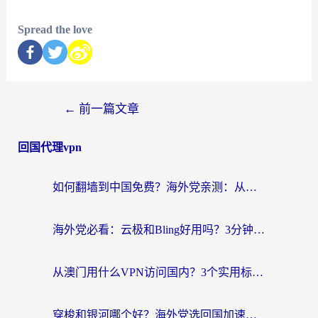
Spread the love
←
前一篇文章
回国代理vpn
如何翻墙到中国免费？海外党亲测：从踩坑到选对加速器的全攻略
海外党必看：云极和Bling好用吗？3分钟教你选对回国加速器
从澳门用什么VPN访问国内？3个实用标准帮你避开坑，无缝刷剧听歌
穿梭和银河哪个好？海外党选回国加速器的避坑指南，附番茄加速器实测体验