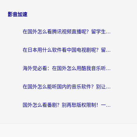
影音加速
在国外怎么看腾讯视频直播呢？留学生亲测有效的回国加速指南
在日本用什么软件看中国电视剧呢？留学生亲测有效的回国加速方案
海外党必看：在国外怎么用酷我音乐听音乐？告别“地区不支持”的实用指南
在国外怎么能听国内的音乐软件？别让版权限制断了你的“中文歌单”
国外怎么看番剧？别再愁版权限制！一个工具解决所有回国追剧难题