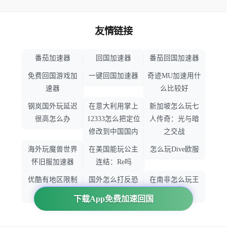
友情链接
番茄加速器
回国加速器
番茄回国加速器
免费回国游戏加
一键回国加速器
奇迹MU加速用什
速器
么比较好
钢岚国外玩延迟
在意大利用掌上
新加坡怎么玩七
很高怎么办
12333怎么把定位
人传奇：光与暗
修改到中国国内
之交战
海外玩魔兽世界
在美国能玩公主
怎么玩Dive欧服
怀旧服加速器
连结：Re吗
优酷有地区限制
国外怎么打反恐
在南非怎么玩王
吗
精英：全球攻势
者荣耀
下载App免费加速回国