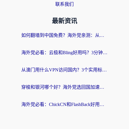
联系我们
最新资讯
如何翻墙到中国免费？海外党亲测：从踩坑到选对加速器的全攻略
海外党必看：云极和Bling好用吗？3分钟教你选对回国加速器
从澳门用什么VPN访问国内？3个实用标准帮你避开坑，无缝刷剧听歌
穿梭和银河哪个好？海外党选回国加速器的避坑指南，附番茄加速器实测体验
海外党必看：ChickCN和FlashBack好用吗？3招教你选对回国加速器（附云极、HomeCN、斧牛vs艾果对比）