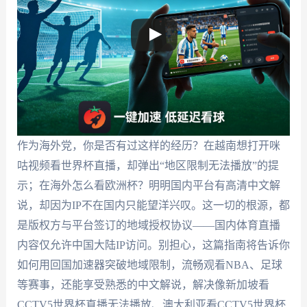
作为海外党，你是否有过这样的经历？在越南想打开咪
咕视频看世界杯直播，却弹出“地区限制无法播放”的提
示；在海外怎么看欧洲杯？明明国内平台有高清中文解
说，却因为IP不在国内只能望洋兴叹。这一切的根源，都
是版权方与平台签订的地域授权协议——国内体育直播
内容仅允许中国大陆IP访问。别担心，这篇指南将告诉你
如何用回国加速器突破地域限制，流畅观看NBA、足球
等赛事，还能享受熟悉的中文解说，解决像新加坡看
CCTV5世界杯直播无法播放、澳大利亚看CCTV5世界杯