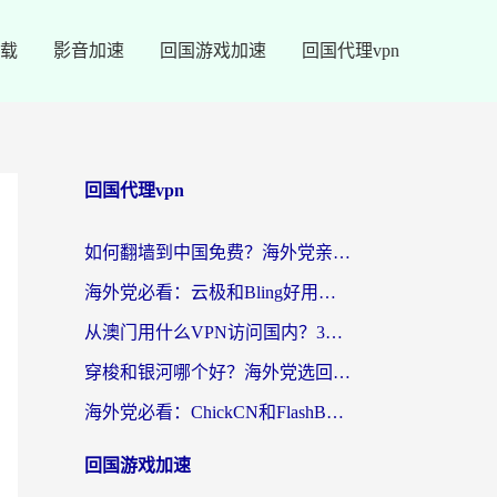
载
影音加速
回国游戏加速
回国代理vpn
回国代理vpn
如何翻墙到中国免费？海外党亲测：从踩坑到选对加速器的全攻略
海外党必看：云极和Bling好用吗？3分钟教你选对回国加速器
从澳门用什么VPN访问国内？3个实用标准帮你避开坑，无缝刷剧听歌
穿梭和银河哪个好？海外党选回国加速器的避坑指南，附番茄加速器实测体验
海外党必看：ChickCN和FlashBack好用吗？3招教你选对回国加速器（附云极、HomeCN、斧牛vs艾果对比）
回国游戏加速