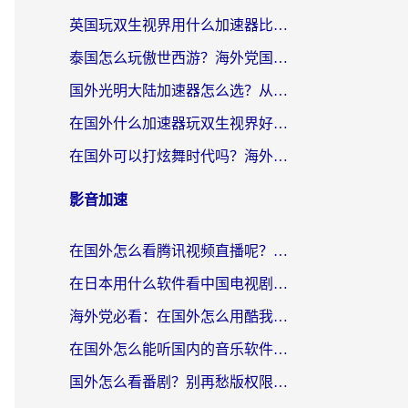
英国玩双生视界用什么加速器比较好？海外党亲测有效的国服游戏加速方案
泰国怎么玩傲世西游？海外党国服游戏加速终极攻略（附光明大陆量子特攻实测）
国外光明大陆加速器怎么选？从卡顿到丝滑的终极指南（含德国玩走开外星人墨西哥玩俄罗斯方块技巧）
在国外什么加速器玩双生视界好用？海外党亲测不踩坑的终极指南
在国外可以打炫舞时代吗？海外玩家国服游戏加速全攻略（附实测推荐）
影音加速
在国外怎么看腾讯视频直播呢？留学生亲测有效的回国加速指南
在日本用什么软件看中国电视剧呢？留学生亲测有效的回国加速方案
海外党必看：在国外怎么用酷我音乐听音乐？告别“地区不支持”的实用指南
在国外怎么能听国内的音乐软件？别让版权限制断了你的“中文歌单”
国外怎么看番剧？别再愁版权限制！一个工具解决所有回国追剧难题