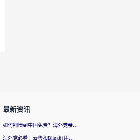
最新资讯
如何翻墙到中国免费？海外党亲测：从踩坑到选对加速器的全攻略
海外党必看：云极和Bling好用吗？3分钟教你选对回国加速器