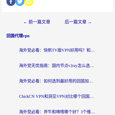
←
前一篇文章
后一篇文章
→
回国代理vpn
海外党必看：快帆TV版VPN好用吗？和快游VPN对比哪个回国效果更好？附实用避坑指南
海外党无忧指南：国内节点v2ray怎么选？一键回国VPN+多场景实测帮你避坑
海外党必看：如何选到最好用的回国加速器？从节点到售后的全维度指南
ChickCN VPN和洞见VPN对比哪个回国效果更好？海外党亲测3款加速器+避坑指南
海外党必看：斧牛和嘀嗒哪个好？3个维度教你选对回国加速器