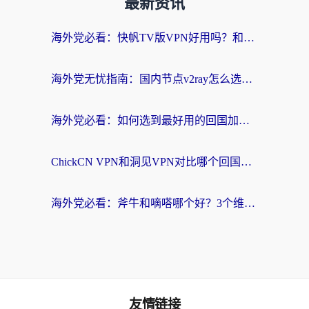
最新资讯
海外党必看：快帆TV版VPN好用吗？和快游VPN对比哪个回国效果更好？附实用避坑指南
海外党无忧指南：国内节点v2ray怎么选？一键回国VPN+多场景实测帮你避坑
海外党必看：如何选到最好用的回国加速器？从节点到售后的全维度指南
ChickCN VPN和洞见VPN对比哪个回国效果更好？海外党亲测3款加速器+避坑指南
海外党必看：斧牛和嘀嗒哪个好？3个维度教你选对回国加速器
友情链接