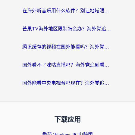
在海外听音乐用什么软件？别让地域限制断了你的华语歌单
芒果TV海外地区限制怎么办？海外党追剧看片的实用加速器选择指南
腾讯缓存的视频在国外能看吗？海外党追剧看片的终极解决方案
国外看不了咪咕直播吗？海外党追剧看片的加速器选择指南
国外能看中央电视台吗现在？海外党追剧看央视的实用指南
下载应用
番茄 Windows PC电脑版