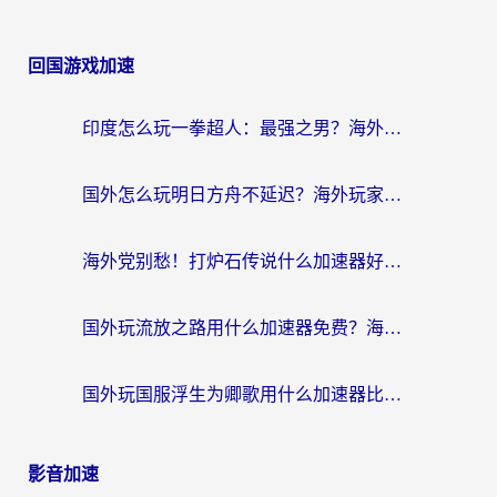
回国游戏加速
印度怎么玩一拳超人：最强之男？海外党国服游戏加速避坑指南
国外怎么玩明日方舟不延迟？海外玩家国服游戏加速终极指南（附DNF梦幻诛仙解决方案）
海外党别愁！打炉石传说什么加速器好用？3个实用技巧解决国服游戏卡顿
国外玩流放之路用什么加速器免费？海外党亲测有效的国服游戏加速指南
国外玩国服浮生为卿歌用什么加速器比较好？海外党亲测不踩坑指南
影音加速