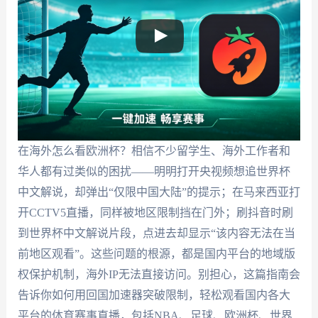
在海外怎么看欧洲杯？相信不少留学生、海外工作者和
华人都有过类似的困扰——明明打开央视频想追世界杯
中文解说，却弹出“仅限中国大陆”的提示；在马来西亚打
开CCTV5直播，同样被地区限制挡在门外；刷抖音时刷
到世界杯中文解说片段，点进去却显示“该内容无法在当
前地区观看”。这些问题的根源，都是国内平台的地域版
权保护机制，海外IP无法直接访问。别担心，这篇指南会
告诉你如何用回国加速器突破限制，轻松观看国内各大
平台的体育赛事直播，包括NBA、足球、欧洲杯、世界