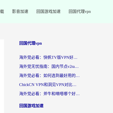
载
影音加速
回国游戏加速
回国代理vpn
回国代理vpn
海外党必看：快帆TV版VPN好用吗？和快游VPN对比哪个回国效果更好？附实用避坑指南
海外党无忧指南：国内节点v2ray怎么选？一键回国VPN+多场景实测帮你避坑
海外党必看：如何选到最好用的回国加速器？从节点到售后的全维度指南
ChickCN VPN和洞见VPN对比哪个回国效果更好？海外党亲测3款加速器+避坑指南
海外党必看：斧牛和嘀嗒哪个好？3个维度教你选对回国加速器
回国游戏加速