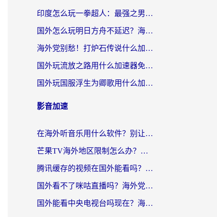
印度怎么玩一拳超人：最强之男？海外党国服游戏加速避坑指南
国外怎么玩明日方舟不延迟？海外玩家国服游戏加速终极指南（附DNF梦幻诛仙解决方案）
海外党别愁！打炉石传说什么加速器好用？3个实用技巧解决国服游戏卡顿
国外玩流放之路用什么加速器免费？海外党亲测有效的国服游戏加速指南
国外玩国服浮生为卿歌用什么加速器比较好？海外党亲测不踩坑指南
影音加速
在海外听音乐用什么软件？别让地域限制断了你的华语歌单
芒果TV海外地区限制怎么办？海外党追剧看片的实用加速器选择指南
腾讯缓存的视频在国外能看吗？海外党追剧看片的终极解决方案
国外看不了咪咕直播吗？海外党追剧看片的加速器选择指南
国外能看中央电视台吗现在？海外党追剧看央视的实用指南