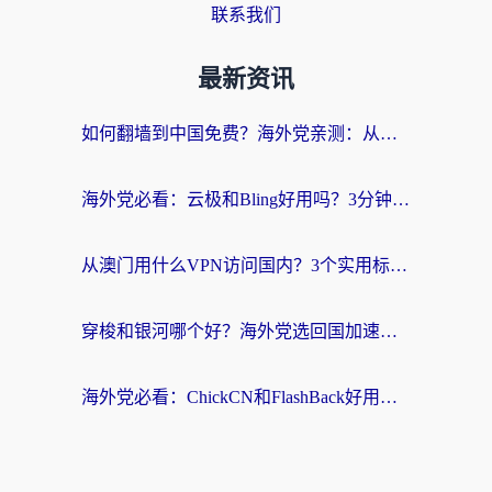
联系我们
最新资讯
如何翻墙到中国免费？海外党亲测：从踩坑到选对加速器的全攻略
海外党必看：云极和Bling好用吗？3分钟教你选对回国加速器
从澳门用什么VPN访问国内？3个实用标准帮你避开坑，无缝刷剧听歌
穿梭和银河哪个好？海外党选回国加速器的避坑指南，附番茄加速器实测体验
海外党必看：ChickCN和FlashBack好用吗？3招教你选对回国加速器（附云极、HomeCN、斧牛vs艾果对比）