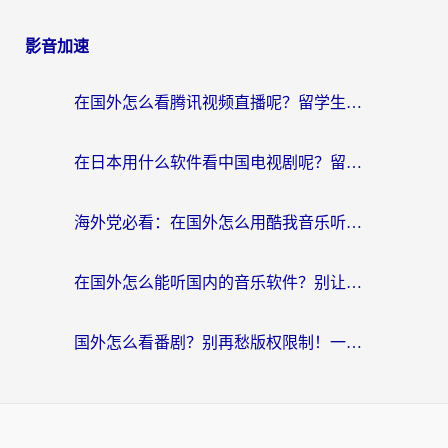
影音加速
在国外怎么看腾讯视频直播呢？留学生亲测有效的回国加速指南
在日本用什么软件看中国电视剧呢？留学生亲测有效的回国加速方案
海外党必看：在国外怎么用酷我音乐听音乐？告别“地区不支持”的实用指南
在国外怎么能听国内的音乐软件？别让版权限制断了你的“中文歌单”
国外怎么看番剧？别再愁版权限制！一个工具解决所有回国追剧难题