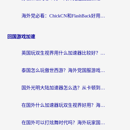
海外党必看：ChickCN和FlashBack好用吗？3招教你选对回国加速器（附云极、HomeCN、斧牛vs艾果对比）
回国游戏加速
英国玩双生视界用什么加速器比较好？海外党亲测有效的国服游戏加速方案
泰国怎么玩傲世西游？海外党国服游戏加速终极攻略（附光明大陆量子特攻实测）
国外光明大陆加速器怎么选？从卡顿到丝滑的终极指南（含德国玩走开外星人墨西哥玩俄罗斯方块技巧）
在国外什么加速器玩双生视界好用？海外党亲测不踩坑的终极指南
在国外可以打炫舞时代吗？海外玩家国服游戏加速全攻略（附实测推荐）