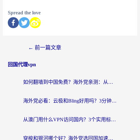
Spread the love
←
前一篇文章
回国代理vpn
如何翻墙到中国免费？海外党亲测：从踩坑到选对加速器的全攻略
海外党必看：云极和Bling好用吗？3分钟教你选对回国加速器
从澳门用什么VPN访问国内？3个实用标准帮你避开坑，无缝刷剧听歌
穿梭和银河哪个好？海外党选回国加速器的避坑指南，附番茄加速器实测体验