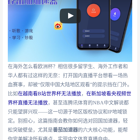
在海外怎么看欧洲杯？相信很多留学生、海外工作者和
华人都有过这样的无奈：打开国内直播平台想看一场热
血赛事，却被“仅限中国大陆地区观看”的提示挡在门外。
比如
在越南看B站世界杯无法播放
，
在新加坡看央视频世
界杯直播无法播放
，甚至连腾讯体育的NBA中文解说都
只能望屏兴叹——这一切源于地区版权协议和IP地域锁
定。别担心，这篇指南会教你如何选对回国加速器，轻
松突破壁垒，尤其是
番茄加速器
的六大核心功能，能帮
你完美解决所有痛点，实现中文体育直播自由。