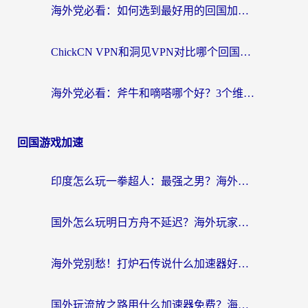
海外党必看：如何选到最好用的回国加速器？从节点到售后的全维度指南
ChickCN VPN和洞见VPN对比哪个回国效果更好？海外党亲测3款加速器+避坑指南
海外党必看：斧牛和嘀嗒哪个好？3个维度教你选对回国加速器
回国游戏加速
印度怎么玩一拳超人：最强之男？海外党国服游戏加速避坑指南
国外怎么玩明日方舟不延迟？海外玩家国服游戏加速终极指南（附DNF梦幻诛仙解决方案）
海外党别愁！打炉石传说什么加速器好用？3个实用技巧解决国服游戏卡顿
国外玩流放之路用什么加速器免费？海外党亲测有效的国服游戏加速指南