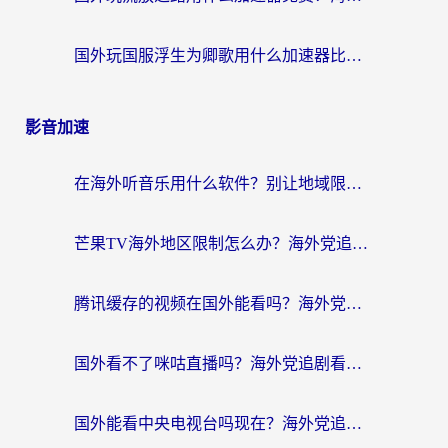
国外玩国服浮生为卿歌用什么加速器比较好？海外党亲测不踩坑指南
影音加速
在海外听音乐用什么软件？别让地域限制断了你的华语歌单
芒果TV海外地区限制怎么办？海外党追剧看片的实用加速器选择指南
腾讯缓存的视频在国外能看吗？海外党追剧看片的终极解决方案
国外看不了咪咕直播吗？海外党追剧看片的加速器选择指南
国外能看中央电视台吗现在？海外党追剧看央视的实用指南