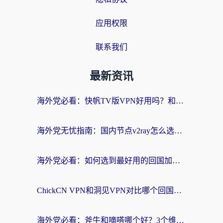
应用权限
联系我们
最新资讯
海外党必看：快帆TV版VPN好用吗？和快游VPN对比哪个回国效果更好？附实用避坑指南
海外党无忧指南：国内节点v2ray怎么选？一键回国VPN+多场景实测帮你避坑
海外党必看：如何选到最好用的回国加速器？从节点到售后的全维度指南
ChickCN VPN和洞见VPN对比哪个回国效果更好？海外党亲测3款加速器+避坑指南
海外党必看：斧牛和嘀嗒哪个好？3个维度教你选对回国加速器