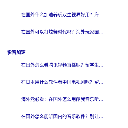
在国外什么加速器玩双生视界好用？海外党亲测不踩坑的终极指南
在国外可以打炫舞时代吗？海外玩家国服游戏加速全攻略（附实测推荐）
影音加速
在国外怎么看腾讯视频直播呢？留学生亲测有效的回国加速指南
在日本用什么软件看中国电视剧呢？留学生亲测有效的回国加速方案
海外党必看：在国外怎么用酷我音乐听音乐？告别“地区不支持”的实用指南
在国外怎么能听国内的音乐软件？别让版权限制断了你的“中文歌单”