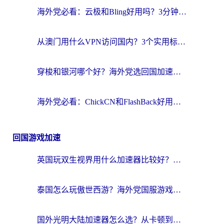
海外党必看：云极和Bling好用吗？3分钟教你选对回国加速器
从澳门用什么VPN访问国内？3个实用标准帮你避开坑，无缝刷剧听歌
穿梭和银河哪个好？海外党选回国加速器的避坑指南，附番茄加速器实测体验
海外党必看：ChickCN和FlashBack好用吗？3招教你选对回国加速器（附云极、HomeCN、斧牛vs艾果对比）
回国游戏加速
英国玩双生视界用什么加速器比较好？海外党亲测有效的国服游戏加速方案
泰国怎么玩傲世西游？海外党国服游戏加速终极攻略（附光明大陆量子特攻实测）
国外光明大陆加速器怎么选？从卡顿到丝滑的终极指南（含德国玩走开外星人墨西哥玩俄罗斯方块技巧）