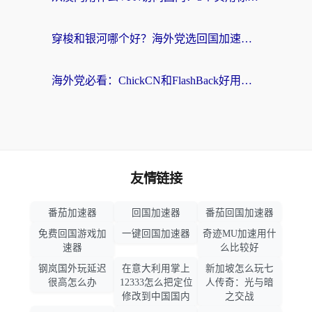
穿梭和银河哪个好？海外党选回国加速器的避坑指南，附番茄加速器实测体验
海外党必看：ChickCN和FlashBack好用吗？3招教你选对回国加速器（附云极、HomeCN、斧牛vs艾果对比）
友情链接
番茄加速器
回国加速器
番茄回国加速器
免费回国游戏加
一键回国加速器
奇迹MU加速用什
速器
么比较好
钢岚国外玩延迟
在意大利用掌上
新加坡怎么玩七
很高怎么办
12333怎么把定位
人传奇：光与暗
修改到中国国内
之交战