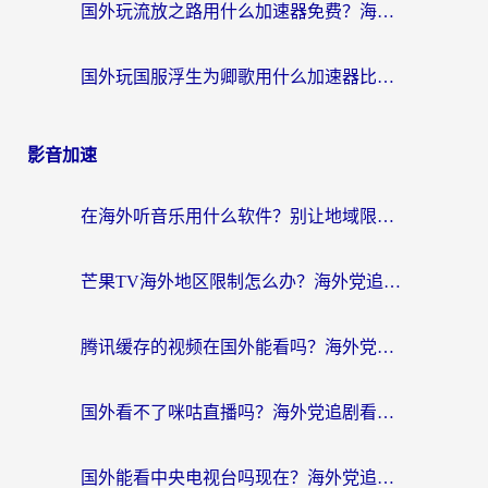
国外玩流放之路用什么加速器免费？海外党亲测有效的国服游戏加速指南
国外玩国服浮生为卿歌用什么加速器比较好？海外党亲测不踩坑指南
影音加速
在海外听音乐用什么软件？别让地域限制断了你的华语歌单
芒果TV海外地区限制怎么办？海外党追剧看片的实用加速器选择指南
腾讯缓存的视频在国外能看吗？海外党追剧看片的终极解决方案
国外看不了咪咕直播吗？海外党追剧看片的加速器选择指南
国外能看中央电视台吗现在？海外党追剧看央视的实用指南