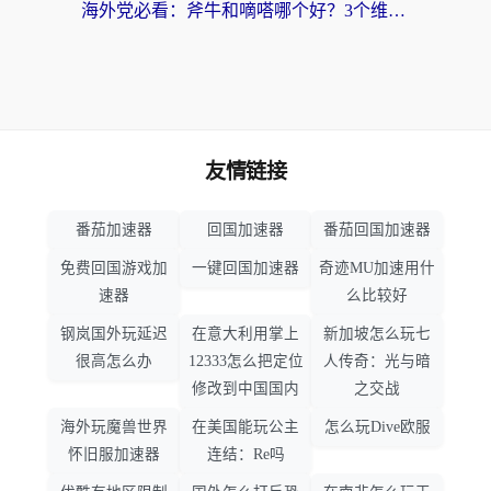
海外党必看：斧牛和嘀嗒哪个好？3个维度教你选对回国加速器
友情链接
番茄加速器
回国加速器
番茄回国加速器
免费回国游戏加
一键回国加速器
奇迹MU加速用什
速器
么比较好
钢岚国外玩延迟
在意大利用掌上
新加坡怎么玩七
很高怎么办
12333怎么把定位
人传奇：光与暗
修改到中国国内
之交战
海外玩魔兽世界
在美国能玩公主
怎么玩Dive欧服
怀旧服加速器
连结：Re吗