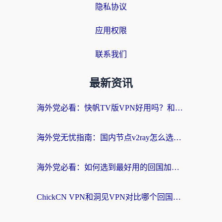
隐私协议
应用权限
联系我们
最新资讯
海外党必看：快帆TV版VPN好用吗？和快游VPN对比哪个回国效果更好？附实用避坑指南
海外党无忧指南：国内节点v2ray怎么选？一键回国VPN+多场景实测帮你避坑
海外党必看：如何选到最好用的回国加速器？从节点到售后的全维度指南
ChickCN VPN和洞见VPN对比哪个回国效果更好？海外党亲测3款加速器+避坑指南