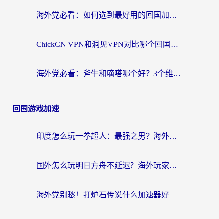
海外党必看：如何选到最好用的回国加速器？从节点到售后的全维度指南
ChickCN VPN和洞见VPN对比哪个回国效果更好？海外党亲测3款加速器+避坑指南
海外党必看：斧牛和嘀嗒哪个好？3个维度教你选对回国加速器
回国游戏加速
印度怎么玩一拳超人：最强之男？海外党国服游戏加速避坑指南
国外怎么玩明日方舟不延迟？海外玩家国服游戏加速终极指南（附DNF梦幻诛仙解决方案）
海外党别愁！打炉石传说什么加速器好用？3个实用技巧解决国服游戏卡顿