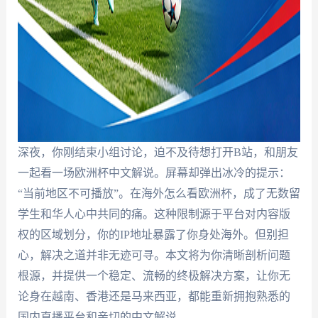
深夜，你刚结束小组讨论，迫不及待想打开B站，和朋友
一起看一场欧洲杯中文解说。屏幕却弹出冰冷的提示：
“当前地区不可播放”。在海外怎么看欧洲杯，成了无数留
学生和华人心中共同的痛。这种限制源于平台对内容版
权的区域划分，你的IP地址暴露了你身处海外。但别担
心，解决之道并非无迹可寻。本文将为你清晰剖析问题
根源，并提供一个稳定、流畅的终极解决方案，让你无
论身在越南、香港还是马来西亚，都能重新拥抱熟悉的
国内直播平台和亲切的中文解说。