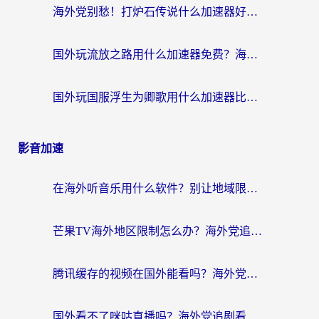
海外党别愁！打炉石传说什么加速器好用？3个实用技巧解决国服游戏卡顿
国外玩流放之路用什么加速器免费？海外党亲测有效的国服游戏加速指南
国外玩国服浮生为卿歌用什么加速器比较好？海外党亲测不踩坑指南
影音加速
在海外听音乐用什么软件？别让地域限制断了你的华语歌单
芒果TV海外地区限制怎么办？海外党追剧看片的实用加速器选择指南
腾讯缓存的视频在国外能看吗？海外党追剧看片的终极解决方案
国外看不了咪咕直播吗？海外党追剧看片的加速器选择指南