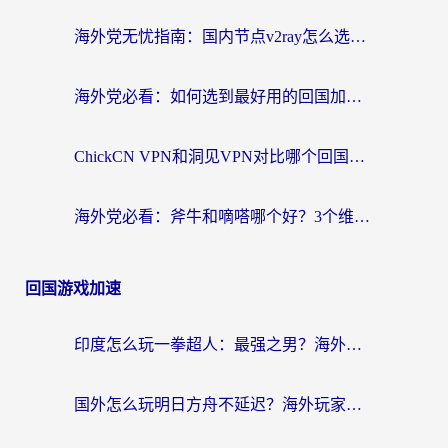
海外党无忧指南：国内节点v2ray怎么选？一键回国VPN+多场景实测帮你避坑
海外党必看：如何选到最好用的回国加速器？从节点到售后的全维度指南
ChickCN VPN和洞见VPN对比哪个回国效果更好？海外党亲测3款加速器+避坑指南
海外党必看：斧牛和嘀嗒哪个好？3个维度教你选对回国加速器
回国游戏加速
印度怎么玩一拳超人：最强之男？海外党国服游戏加速避坑指南
国外怎么玩明日方舟不延迟？海外玩家国服游戏加速终极指南（附DNF梦幻诛仙解决方案）