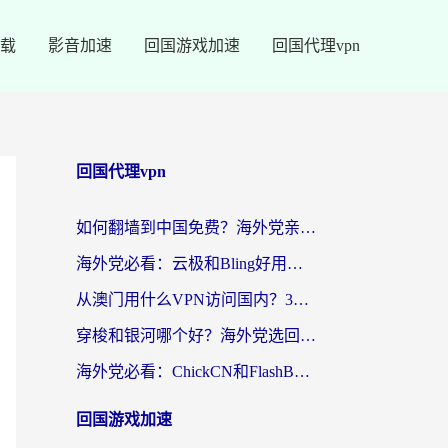
载
影音加速
回国游戏加速
回国代理vpn
回国代理vpn
如何翻墙到中国免费？海外党亲测：从踩坑到选对加速器的全攻略
海外党必看：云极和Bling好用吗？3分钟教你选对回国加速器
从澳门用什么VPN访问国内？3个实用标准帮你避开坑，无缝刷剧听歌
穿梭和银河哪个好？海外党选回国加速器的避坑指南，附番茄加速器实测体验
海外党必看：ChickCN和FlashBack好用吗？3招教你选对回国加速器（附云极、HomeCN、斧牛vs艾果对比）
回国游戏加速