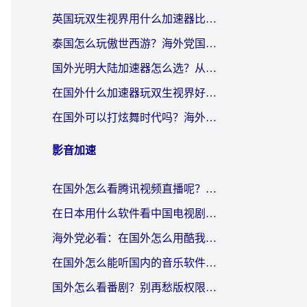
英国玩双生视界用什么加速器比较好？海外党亲测有效的国服游戏加速方案
泰国怎么玩傲世西游？海外党国服游戏加速终极攻略（附光明大陆量子特攻实测）
国外光明大陆加速器怎么选？从卡顿到丝滑的终极指南（含德国玩走开外星人墨西哥玩俄罗斯方块技巧）
在国外什么加速器玩双生视界好用？海外党亲测不踩坑的终极指南
在国外可以打炫舞时代吗？海外玩家国服游戏加速全攻略（附实测推荐）
影音加速
在国外怎么看腾讯视频直播呢？留学生亲测有效的回国加速指南
在日本用什么软件看中国电视剧呢？留学生亲测有效的回国加速方案
海外党必看：在国外怎么用酷我音乐听音乐？告别“地区不支持”的实用指南
在国外怎么能听国内的音乐软件？别让版权限制断了你的“中文歌单”
国外怎么看番剧？别再愁版权限制！一个工具解决所有回国追剧难题