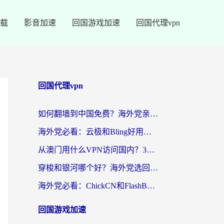
载
影音加速
回国游戏加速
回国代理vpn
回国代理vpn
如何翻墙到中国免费？海外党亲测：从踩坑到选对加速器的全攻略
海外党必看：云极和Bling好用吗？3分钟教你选对回国加速器
从澳门用什么VPN访问国内？3个实用标准帮你避开坑，无缝刷剧听歌
穿梭和银河哪个好？海外党选回国加速器的避坑指南，附番茄加速器实测体验
海外党必看：ChickCN和FlashBack好用吗？3招教你选对回国加速器（附云极、HomeCN、斧牛vs艾果对比）
回国游戏加速