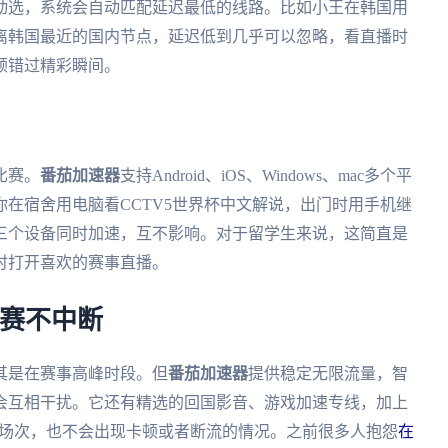
动选，系统会自动匹配延迟最低的线路。比如小王在韩国用
离韩国最近的国内节点，延迟低到几乎可以忽略，看直播时
顿错过精彩瞬间。
比赛。
番茄加速器
支持Android、iOS、Windows、mac多个平
在宿舍用电脑看CCTV5世界杯中文解说，出门时用手机继
三个设备同时加速，互不影响。对于留学生来说，这简直是
时打开喜欢的赛事直播。
观赛不中断
其是在赛事高峰时段。但
番茄加速器
提供稳定无限流量，智
会互相干扰。它还有精选的回国影音、游戏加速专线，加上
门场次，也不会出现卡顿或者断流的情况。之前很多人抱怨
在