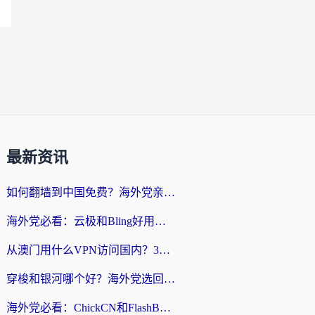
最新资讯
如何翻墙到中国免费？海外党亲测：从踩坑到选对加速器的全攻略
海外党必看：云极和Bling好用吗？3分钟教你选对回国加速器
从澳门用什么VPN访问国内？3个实用标准帮你避开坑，无缝刷剧听歌
穿梭和银河哪个好？海外党选回国加速器的避坑指南，附番茄加速器实测体验
海外党必看：ChickCN和FlashBack好用吗？3招教你选对回国加速器（附云极、HomeCN、斧牛vs艾果对比）