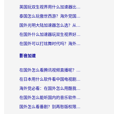
英国玩双生视界用什么加速器比较好？海外党亲测有效的国服游戏加速方案
泰国怎么玩傲世西游？海外党国服游戏加速终极攻略（附光明大陆量子特攻实测）
国外光明大陆加速器怎么选？从卡顿到丝滑的终极指南（含德国玩走开外星人墨西哥玩俄罗斯方块技巧）
在国外什么加速器玩双生视界好用？海外党亲测不踩坑的终极指南
在国外可以打炫舞时代吗？海外玩家国服游戏加速全攻略（附实测推荐）
影音加速
在国外怎么看腾讯视频直播呢？留学生亲测有效的回国加速指南
在日本用什么软件看中国电视剧呢？留学生亲测有效的回国加速方案
海外党必看：在国外怎么用酷我音乐听音乐？告别“地区不支持”的实用指南
在国外怎么能听国内的音乐软件？别让版权限制断了你的“中文歌单”
国外怎么看番剧？别再愁版权限制！一个工具解决所有回国追剧难题