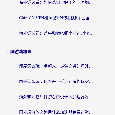
海外党必看：如何选到最好用的回国加速器？从节点到售后的全维度指南
ChickCN VPN和洞见VPN对比哪个回国效果更好？海外党亲测3款加速器+避坑指南
海外党必看：斧牛和嘀嗒哪个好？3个维度教你选对回国加速器
回国游戏加速
印度怎么玩一拳超人：最强之男？海外党国服游戏加速避坑指南
国外怎么玩明日方舟不延迟？海外玩家国服游戏加速终极指南（附DNF梦幻诛仙解决方案）
海外党别愁！打炉石传说什么加速器好用？3个实用技巧解决国服游戏卡顿
国外玩流放之路用什么加速器免费？海外党亲测有效的国服游戏加速指南