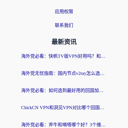
应用权限
联系我们
最新资讯
海外党必看：快帆TV版VPN好用吗？和快游VPN对比哪个回国效果更好？附实用避坑指南
海外党无忧指南：国内节点v2ray怎么选？一键回国VPN+多场景实测帮你避坑
海外党必看：如何选到最好用的回国加速器？从节点到售后的全维度指南
ChickCN VPN和洞见VPN对比哪个回国效果更好？海外党亲测3款加速器+避坑指南
海外党必看：斧牛和嘀嗒哪个好？3个维度教你选对回国加速器