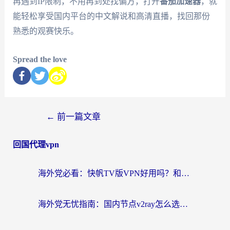
再遇到IP限制，不用再到处找偏方，打开
番茄加速器
，就
能轻松享受国内平台的中文解说和高清直播，找回那份
熟悉的观赛快乐。
Spread the love
←
前一篇文章
回国代理vpn
海外党必看：快帆TV版VPN好用吗？和快游VPN对比哪个回国效果更好？附实用避坑指南
海外党无忧指南：国内节点v2ray怎么选？一键回国VPN+多场景实测帮你避坑