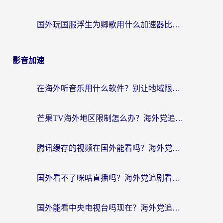
国外玩国服浮生为卿歌用什么加速器比较好？海外党亲测不踩坑指南
影音加速
在海外听音乐用什么软件？别让地域限制断了你的华语歌单
芒果TV海外地区限制怎么办？海外党追剧看片的实用加速器选择指南
腾讯缓存的视频在国外能看吗？海外党追剧看片的终极解决方案
国外看不了咪咕直播吗？海外党追剧看片的加速器选择指南
国外能看中央电视台吗现在？海外党追剧看央视的实用指南