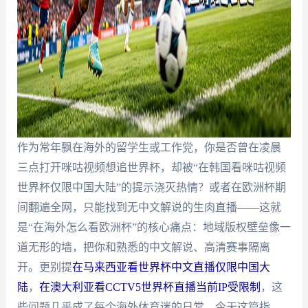
作为常年飘在海外的留学生或工作党，你是否曾在凌晨
三点打开咪咕视频想追世界杯，却被“在韩国看咪咕视频
世界杯仅限中国大陆”的提示浇灭热情？或者在欧洲杯期
间翻遍全网，只能找到无中文解说的生肉直播——这就
是“在海外怎么看欧洲杯”的核心痛点：地域版权壁垒像一
道无形的墙，把你和熟悉的中文解说、高清赛事隔离
开。更别提
在马来西亚看世界杯中文直播仅限中国大
陆
，
在澳大利亚看CCTV5世界杯直播当前IP受限制
，这
些问题几乎成了每个海外体育迷的日常。今天这篇指