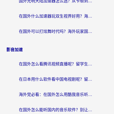
国外光明大陆加速器怎么选？从卡顿到丝滑的终极指南（含德国玩走开外星人墨西哥玩俄罗斯方块技巧）
在国外什么加速器玩双生视界好用？海外党亲测不踩坑的终极指南
在国外可以打炫舞时代吗？海外玩家国服游戏加速全攻略（附实测推荐）
影音加速
在国外怎么看腾讯视频直播呢？留学生亲测有效的回国加速指南
在日本用什么软件看中国电视剧呢？留学生亲测有效的回国加速方案
海外党必看：在国外怎么用酷我音乐听音乐？告别“地区不支持”的实用指南
在国外怎么能听国内的音乐软件？别让版权限制断了你的“中文歌单”