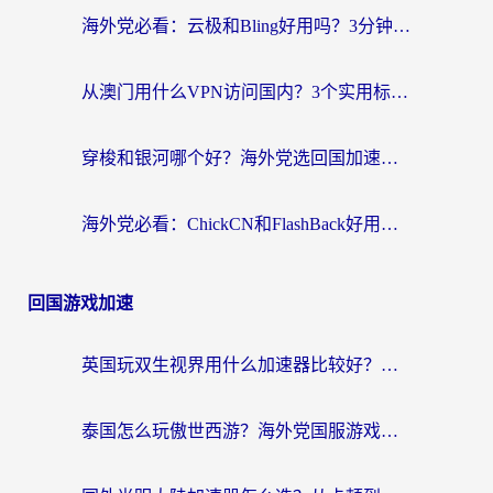
海外党必看：云极和Bling好用吗？3分钟教你选对回国加速器
从澳门用什么VPN访问国内？3个实用标准帮你避开坑，无缝刷剧听歌
穿梭和银河哪个好？海外党选回国加速器的避坑指南，附番茄加速器实测体验
海外党必看：ChickCN和FlashBack好用吗？3招教你选对回国加速器（附云极、HomeCN、斧牛vs艾果对比）
回国游戏加速
英国玩双生视界用什么加速器比较好？海外党亲测有效的国服游戏加速方案
泰国怎么玩傲世西游？海外党国服游戏加速终极攻略（附光明大陆量子特攻实测）