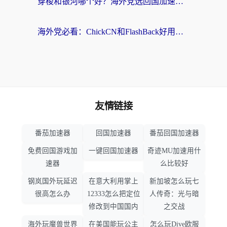
穿梭和银河哪个好？海外党选回国加速器的避坑指南，附番茄加速器实测体验
海外党必看：ChickCN和FlashBack好用吗？3招教你选对回国加速器（附云极、HomeCN、斧牛vs艾果对比）
友情链接
番茄加速器
回国加速器
番茄回国加速器
免费回国游戏加
一键回国加速器
奇迹MU加速用什
速器
么比较好
钢岚国外玩延迟
在意大利用掌上
新加坡怎么玩七
很高怎么办
12333怎么把定位
人传奇：光与暗
修改到中国国内
之交战
海外玩魔兽世界
在美国能玩公主
怎么玩Dive欧服