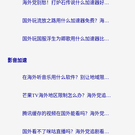
海外党别愁！打炉石传说什么加速器好用？3个实用技巧解决国服游戏卡顿
国外玩流放之路用什么加速器免费？海外党亲测有效的国服游戏加速指南
国外玩国服浮生为卿歌用什么加速器比较好？海外党亲测不踩坑指南
影音加速
在海外听音乐用什么软件？别让地域限制断了你的华语歌单
芒果TV海外地区限制怎么办？海外党追剧看片的实用加速器选择指南
腾讯缓存的视频在国外能看吗？海外党追剧看片的终极解决方案
国外看不了咪咕直播吗？海外党追剧看片的加速器选择指南