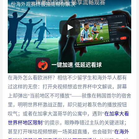
份海外观赛终极指南帮你解决
在海外怎么看欧洲杯？相信不少留学生和海外华人都有
过这样的无奈：打开央视频想追世界杯中文解说，屏幕
上却弹出“当前地区不可播放”——就像在韩国首尔的宿舍
里，明明世界杯激战正酣，却只能对着灰色的播放按钮
叹气；或者在加拿大温哥华的公寓中，遇到“
在加拿大看
世界杯地区限制
”的提示，眼睁睁错过主队的关键进球；
甚至打开咪咕视频想刷一场英超直播，也会碰到“
在海外