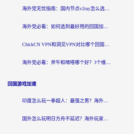
海外党无忧指南：国内节点v2ray怎么选？一键回国VPN+多场景实测帮你避坑
海外党必看：如何选到最好用的回国加速器？从节点到售后的全维度指南
ChickCN VPN和洞见VPN对比哪个回国效果更好？海外党亲测3款加速器+避坑指南
海外党必看：斧牛和嘀嗒哪个好？3个维度教你选对回国加速器
回国游戏加速
印度怎么玩一拳超人：最强之男？海外党国服游戏加速避坑指南
国外怎么玩明日方舟不延迟？海外玩家国服游戏加速终极指南（附DNF梦幻诛仙解决方案）