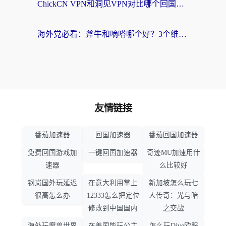
ChickCN VPN和洞见VPN对比哪个回国效果更好？海外党亲测3款加速器+避坑指南
海外党必看：斧牛和嘀嗒哪个好？3个维度教你选对回国加速器
友情链接
番茄加速器
回国加速器
番茄回国加速器
免费回国游戏加
一键回国加速器
奇迹MU加速用什
速器
么比较好
钢岚国外玩延迟
在意大利用掌上
新加坡怎么玩七
很高怎么办
12333怎么把定位
人传奇：光与暗
修改到中国国内
之交战
海外玩魔兽世界
在美国能玩公主
怎么玩Dive欧服