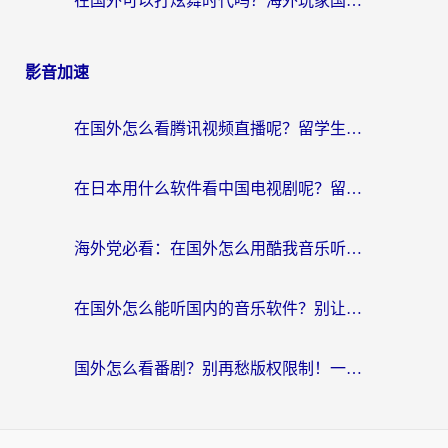
在国外可以打炫舞时代吗？海外玩家国服游戏加速全攻略（附实测推荐）
影音加速
在国外怎么看腾讯视频直播呢？留学生亲测有效的回国加速指南
在日本用什么软件看中国电视剧呢？留学生亲测有效的回国加速方案
海外党必看：在国外怎么用酷我音乐听音乐？告别“地区不支持”的实用指南
在国外怎么能听国内的音乐软件？别让版权限制断了你的“中文歌单”
国外怎么看番剧？别再愁版权限制！一个工具解决所有回国追剧难题