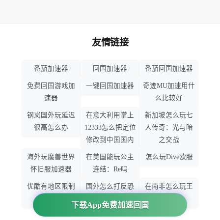
友情链接
番茄加速器
回国加速器
番茄回国加速器
免费回国游戏加
一键回国加速器
奇迹MU加速用什
速器
么比较好
钢岚国外玩延迟
在意大利用掌上
新加坡怎么玩七
很高怎么办
12333怎么把定位
人传奇：光与暗
修改到中国国内
之交战
海外玩魔兽世界
在美国能玩公主
怎么玩Dive欧服
怀旧服加速器
连结：Re吗
优酷有地区限制
国外怎么打反恐
在南非怎么玩王
吗
精英：全球攻势
者荣耀
下载App免费加速回国