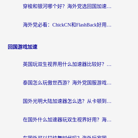
穿梭和银河哪个好？海外党选回国加速器的避坑指南，附番茄加速器实测体验
海外党必看：ChickCN和FlashBack好用吗？3招教你选对回国加速器（附云极、HomeCN、斧牛vs艾果对比）
回国游戏加速
英国玩双生视界用什么加速器比较好？海外党亲测有效的国服游戏加速方案
泰国怎么玩傲世西游？海外党国服游戏加速终极攻略（附光明大陆量子特攻实测）
国外光明大陆加速器怎么选？从卡顿到丝滑的终极指南（含德国玩走开外星人墨西哥玩俄罗斯方块技巧）
在国外什么加速器玩双生视界好用？海外党亲测不踩坑的终极指南