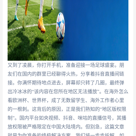
又到了凌晨，你打开手机，准备迎接一场足球盛宴。朋
友们在国内的群里已经聊得火热，分享着抖音直播间链
接。你满怀期待地点进去，屏幕却只转了几圈，最终弹
出冷冰冰的“该内容在您所在地区无法播放”。在海外怎么
看欧洲杯、世界杯，成了无数留学生、海外工作者心里
的一根刺。这背后的原因，正是我们熟知的“地区版权限
制”。国内平台如央视频、抖音、咪咕的直播信号，其播
放权限被严格限定在中国大陆境内。但别急，这篇文章
就是为你准备的终极解决方案。我们将一步步拆解，如