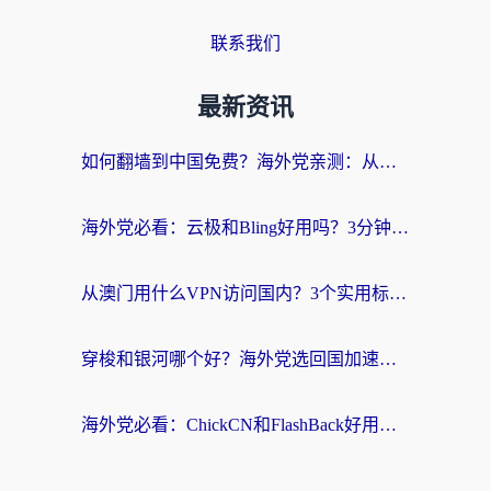
联系我们
最新资讯
如何翻墙到中国免费？海外党亲测：从踩坑到选对加速器的全攻略
海外党必看：云极和Bling好用吗？3分钟教你选对回国加速器
从澳门用什么VPN访问国内？3个实用标准帮你避开坑，无缝刷剧听歌
穿梭和银河哪个好？海外党选回国加速器的避坑指南，附番茄加速器实测体验
海外党必看：ChickCN和FlashBack好用吗？3招教你选对回国加速器（附云极、HomeCN、斧牛vs艾果对比）