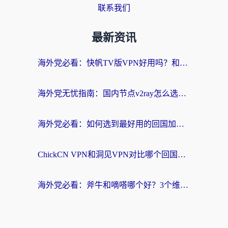
联系我们
最新资讯
海外党必看：快帆TV版VPN好用吗？和快游VPN对比哪个回国效果更好？附实用避坑指南
海外党无忧指南：国内节点v2ray怎么选？一键回国VPN+多场景实测帮你避坑
海外党必看：如何选到最好用的回国加速器？从节点到售后的全维度指南
ChickCN VPN和洞见VPN对比哪个回国效果更好？海外党亲测3款加速器+避坑指南
海外党必看：斧牛和嘀嗒哪个好？3个维度教你选对回国加速器