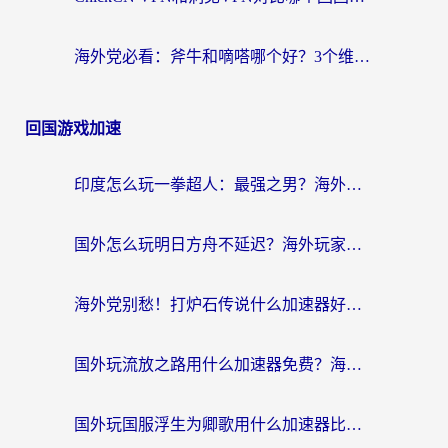
海外党必看：斧牛和嘀嗒哪个好？3个维度教你选对回国加速器
回国游戏加速
印度怎么玩一拳超人：最强之男？海外党国服游戏加速避坑指南
国外怎么玩明日方舟不延迟？海外玩家国服游戏加速终极指南（附DNF梦幻诛仙解决方案）
海外党别愁！打炉石传说什么加速器好用？3个实用技巧解决国服游戏卡顿
国外玩流放之路用什么加速器免费？海外党亲测有效的国服游戏加速指南
国外玩国服浮生为卿歌用什么加速器比较好？海外党亲测不踩坑指南