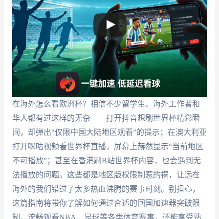
在海外怎么看欧洲杯？相信不少留学生、海外工作者和
华人都有过这样的无奈——打开抖音想刷世界杯精彩瞬
间，却弹出“仅限中国大陆地区观看”的提示；在澳大利亚
打开咪咕视频看世界杯直播，屏幕上赫然显示“当前地区
不可播放”；甚至在香港刷B站世界杯内容，也会遇到无
法播放的问题。这些都是地区版权限制惹的祸，让远在
海外的我们错过了太多热血沸腾的赛事时刻。别担心，
这篇指南将带你了解如何通过合适的回国加速器突破限
制，流畅观看NBA、足球等各类体育赛事，还能享受熟