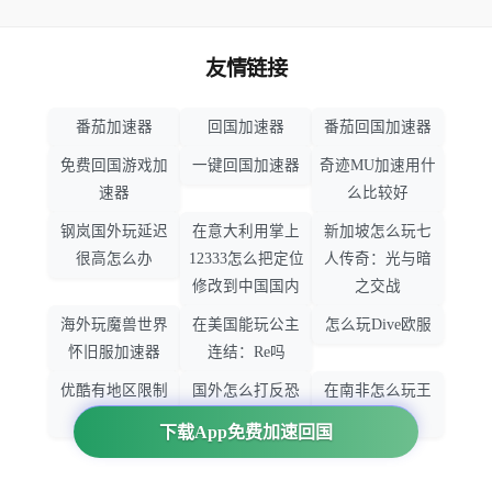
友情链接
番茄加速器
回国加速器
番茄回国加速器
免费回国游戏加
一键回国加速器
奇迹MU加速用什
速器
么比较好
钢岚国外玩延迟
在意大利用掌上
新加坡怎么玩七
很高怎么办
12333怎么把定位
人传奇：光与暗
修改到中国国内
之交战
海外玩魔兽世界
在美国能玩公主
怎么玩Dive欧服
怀旧服加速器
连结：Re吗
优酷有地区限制
国外怎么打反恐
在南非怎么玩王
吗
精英：全球攻势
者荣耀
下载App免费加速回国