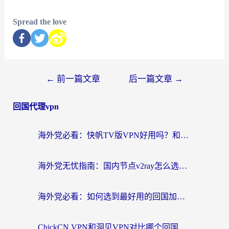
Spread the love
←
前一篇文章
后一篇文章
→
回国代理vpn
海外党必看：快帆TV版VPN好用吗？和快游VPN对比哪个回国效果更好？附实用避坑指南
海外党无忧指南：国内节点v2ray怎么选？一键回国VPN+多场景实测帮你避坑
海外党必看：如何选到最好用的回国加速器？从节点到售后的全维度指南
ChickCN VPN和洞见VPN对比哪个回国效果更好？海外党亲测3款加速器+避坑指南