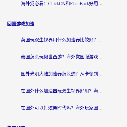
海外党必看：ChickCN和FlashBack好用吗？3招教你选对回国加速器（附云极、HomeCN、斧牛vs艾果对比）
回国游戏加速
英国玩双生视界用什么加速器比较好？海外党亲测有效的国服游戏加速方案
泰国怎么玩傲世西游？海外党国服游戏加速终极攻略（附光明大陆量子特攻实测）
国外光明大陆加速器怎么选？从卡顿到丝滑的终极指南（含德国玩走开外星人墨西哥玩俄罗斯方块技巧）
在国外什么加速器玩双生视界好用？海外党亲测不踩坑的终极指南
在国外可以打炫舞时代吗？海外玩家国服游戏加速全攻略（附实测推荐）