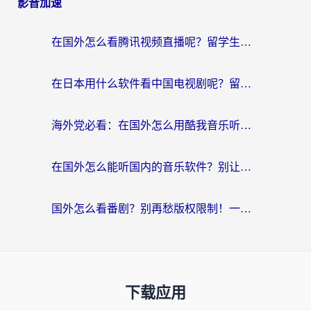
影音加速
在国外怎么看腾讯视频直播呢？留学生亲测有效的回国加速指南
在日本用什么软件看中国电视剧呢？留学生亲测有效的回国加速方案
海外党必看：在国外怎么用酷我音乐听音乐？告别“地区不支持”的实用指南
在国外怎么能听国内的音乐软件？别让版权限制断了你的“中文歌单”
国外怎么看番剧？别再愁版权限制！一个工具解决所有回国追剧难题
下载应用