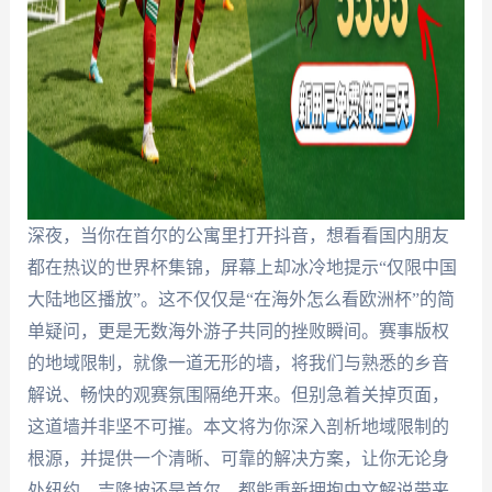
深夜，当你在首尔的公寓里打开抖音，想看看国内朋友
都在热议的世界杯集锦，屏幕上却冰冷地提示“仅限中国
大陆地区播放”。这不仅仅是“在海外怎么看欧洲杯”的简
单疑问，更是无数海外游子共同的挫败瞬间。赛事版权
的地域限制，就像一道无形的墙，将我们与熟悉的乡音
解说、畅快的观赛氛围隔绝开来。但别急着关掉页面，
这道墙并非坚不可摧。本文将为你深入剖析地域限制的
根源，并提供一个清晰、可靠的解决方案，让你无论身
处纽约、吉隆坡还是首尔，都能重新拥抱中文解说带来