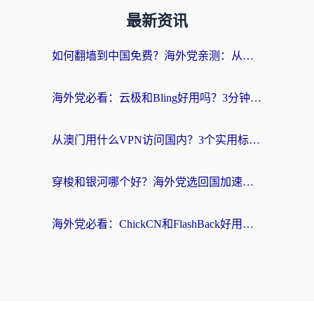
最新资讯
如何翻墙到中国免费？海外党亲测：从踩坑到选对加速器的全攻略
海外党必看：云极和Bling好用吗？3分钟教你选对回国加速器
从澳门用什么VPN访问国内？3个实用标准帮你避开坑，无缝刷剧听歌
穿梭和银河哪个好？海外党选回国加速器的避坑指南，附番茄加速器实测体验
海外党必看：ChickCN和FlashBack好用吗？3招教你选对回国加速器（附云极、HomeCN、斧牛vs艾果对比）