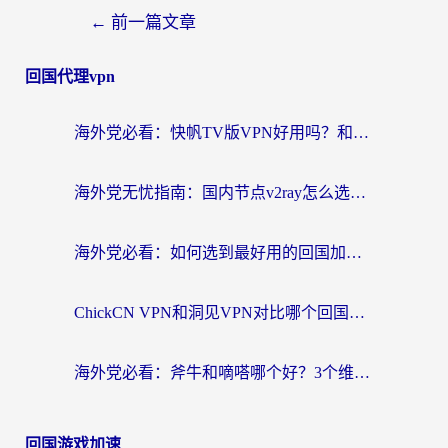
←
前一篇文章
回国代理vpn
海外党必看：快帆TV版VPN好用吗？和快游VPN对比哪个回国效果更好？附实用避坑指南
海外党无忧指南：国内节点v2ray怎么选？一键回国VPN+多场景实测帮你避坑
海外党必看：如何选到最好用的回国加速器？从节点到售后的全维度指南
ChickCN VPN和洞见VPN对比哪个回国效果更好？海外党亲测3款加速器+避坑指南
海外党必看：斧牛和嘀嗒哪个好？3个维度教你选对回国加速器
回国游戏加速