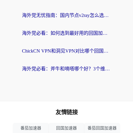
海外党无忧指南：国内节点v2ray怎么选？一键回国VPN+多场景实测帮你避坑
海外党必看：如何选到最好用的回国加速器？从节点到售后的全维度指南
ChickCN VPN和洞见VPN对比哪个回国效果更好？海外党亲测3款加速器+避坑指南
海外党必看：斧牛和嘀嗒哪个好？3个维度教你选对回国加速器
友情链接
番茄加速器
回国加速器
番茄回国加速器