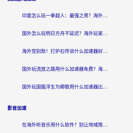
印度怎么玩一拳超人：最强之男？海外党国服游戏加速避坑指南
国外怎么玩明日方舟不延迟？海外玩家国服游戏加速终极指南（附DNF梦幻诛仙解决方案）
海外党别愁！打炉石传说什么加速器好用？3个实用技巧解决国服游戏卡顿
国外玩流放之路用什么加速器免费？海外党亲测有效的国服游戏加速指南
国外玩国服浮生为卿歌用什么加速器比较好？海外党亲测不踩坑指南
影音加速
在海外听音乐用什么软件？别让地域限制断了你的华语歌单