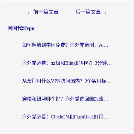
←
前一篇文章
后一篇文章
→
回国代理vpn
如何翻墙到中国免费？海外党亲测：从踩坑到选对加速器的全攻略
海外党必看：云极和Bling好用吗？3分钟教你选对回国加速器
从澳门用什么VPN访问国内？3个实用标准帮你避开坑，无缝刷剧听歌
穿梭和银河哪个好？海外党选回国加速器的避坑指南，附番茄加速器实测体验
海外党必看：ChickCN和FlashBack好用吗？3招教你选对回国加速器（附云极、HomeCN、斧牛vs艾果对比）