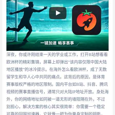
深夜，你或许刚结束一天的学业或工作，打开B站想看看
欧洲杯的精彩集锦，屏幕上却弹出“该内容仅限中国大陆
地区播放”的冰冷提示。在海外怎么看欧洲杯，成了无数
留学生和华人心中共同的痛点。这背后的原因，是体育
赛事版权严格的地区限制。国内平台如B站、抖音、腾讯
视频的赛事直播信号，通常只对大陆IP地址开放。身处海
外，你的网络地址如同被一道无形的墙阻隔在外。不过
别担心，解决方案的核心其实很简单：你需要一个稳定
可靠的回国加速器，它就像一把为你量身定制的钥匙，