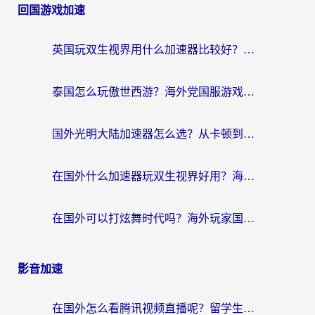
回国游戏加速
英国玩双生视界用什么加速器比较好？海外党亲测有效的国服游戏加速方案
泰国怎么玩傲世西游？海外党国服游戏加速终极攻略（附光明大陆量子特攻实测）
国外光明大陆加速器怎么选？从卡顿到丝滑的终极指南（含德国玩走开外星人墨西哥玩俄罗斯方块技巧）
在国外什么加速器玩双生视界好用？海外党亲测不踩坑的终极指南
在国外可以打炫舞时代吗？海外玩家国服游戏加速全攻略（附实测推荐）
影音加速
在国外怎么看腾讯视频直播呢？留学生亲测有效的回国加速指南