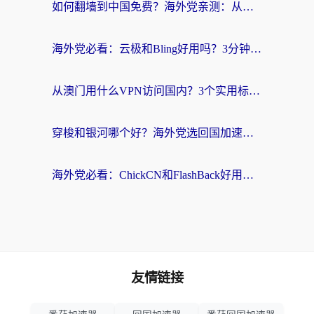
如何翻墙到中国免费？海外党亲测：从踩坑到选对加速器的全攻略
海外党必看：云极和Bling好用吗？3分钟教你选对回国加速器
从澳门用什么VPN访问国内？3个实用标准帮你避开坑，无缝刷剧听歌
穿梭和银河哪个好？海外党选回国加速器的避坑指南，附番茄加速器实测体验
海外党必看：ChickCN和FlashBack好用吗？3招教你选对回国加速器（附云极、HomeCN、斧牛vs艾果对比）
友情链接