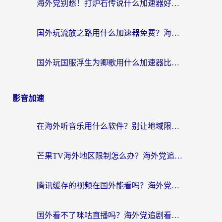
海外党别愁！打炉石传说什么加速器好用？3个实用技巧解决国服游戏卡顿
国外玩流放之路用什么加速器免费？海外党亲测有效的国服游戏加速指南
国外玩国服浮生为卿歌用什么加速器比较好？海外党亲测不踩坑指南
影音加速
在海外听音乐用什么软件？别让地域限制断了你的华语歌单
芒果TV海外地区限制怎么办？海外党追剧看片的实用加速器选择指南
腾讯缓存的视频在国外能看吗？海外党追剧看片的终极解决方案
国外看不了咪咕直播吗？海外党追剧看片的加速器选择指南