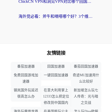
ChickCN VPN和洞见VPN对比哪个回国效果更好？海外党亲测3款加速器+避坑指南
海外党必看：斧牛和嘀嗒哪个好？3个维度教你选对回国加速器
友情链接
番茄加速器
回国加速器
番茄回国加速器
免费回国游戏加
一键回国加速器
奇迹MU加速用什
速器
么比较好
钢岚国外玩延迟
在意大利用掌上
新加坡怎么玩七
很高怎么办
12333怎么把定位
人传奇：光与暗
修改到中国国内
之交战
海外玩魔兽世界
在美国能玩公主
怎么玩Dive欧服