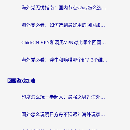
海外党无忧指南：国内节点v2ray怎么选？一键回国VPN+多场景实测帮你避坑
海外党必看：如何选到最好用的回国加速器？从节点到售后的全维度指南
ChickCN VPN和洞见VPN对比哪个回国效果更好？海外党亲测3款加速器+避坑指南
海外党必看：斧牛和嘀嗒哪个好？3个维度教你选对回国加速器
回国游戏加速
印度怎么玩一拳超人：最强之男？海外党国服游戏加速避坑指南
国外怎么玩明日方舟不延迟？海外玩家国服游戏加速终极指南（附DNF梦幻诛仙解决方案）