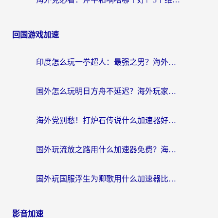
回国游戏加速
印度怎么玩一拳超人：最强之男？海外党国服游戏加速避坑指南
国外怎么玩明日方舟不延迟？海外玩家国服游戏加速终极指南（附DNF梦幻诛仙解决方案）
海外党别愁！打炉石传说什么加速器好用？3个实用技巧解决国服游戏卡顿
国外玩流放之路用什么加速器免费？海外党亲测有效的国服游戏加速指南
国外玩国服浮生为卿歌用什么加速器比较好？海外党亲测不踩坑指南
影音加速