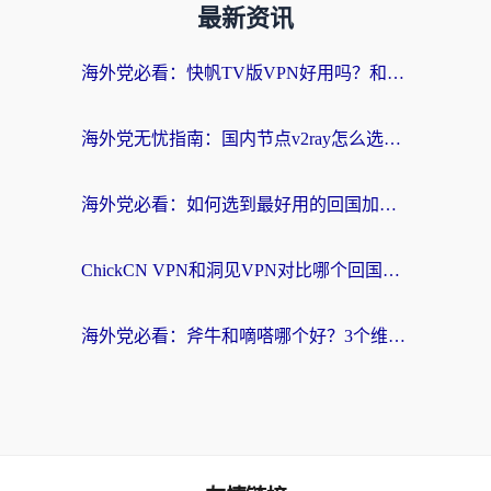
最新资讯
海外党必看：快帆TV版VPN好用吗？和快游VPN对比哪个回国效果更好？附实用避坑指南
海外党无忧指南：国内节点v2ray怎么选？一键回国VPN+多场景实测帮你避坑
海外党必看：如何选到最好用的回国加速器？从节点到售后的全维度指南
ChickCN VPN和洞见VPN对比哪个回国效果更好？海外党亲测3款加速器+避坑指南
海外党必看：斧牛和嘀嗒哪个好？3个维度教你选对回国加速器