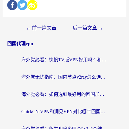
←
前一篇文章
后一篇文章
→
回国代理vpn
海外党必看：快帆TV版VPN好用吗？和快游VPN对比哪个回国效果更好？附实用避坑指南
海外党无忧指南：国内节点v2ray怎么选？一键回国VPN+多场景实测帮你避坑
海外党必看：如何选到最好用的回国加速器？从节点到售后的全维度指南
ChickCN VPN和洞见VPN对比哪个回国效果更好？海外党亲测3款加速器+避坑指南
海外党必看：斧牛和嘀嗒哪个好？3个维度教你选对回国加速器