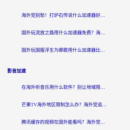
海外党别愁！打炉石传说什么加速器好用？3个实用技巧解决国服游戏卡顿
国外玩流放之路用什么加速器免费？海外党亲测有效的国服游戏加速指南
国外玩国服浮生为卿歌用什么加速器比较好？海外党亲测不踩坑指南
影音加速
在海外听音乐用什么软件？别让地域限制断了你的华语歌单
芒果TV海外地区限制怎么办？海外党追剧看片的实用加速器选择指南
腾讯缓存的视频在国外能看吗？海外党追剧看片的终极解决方案