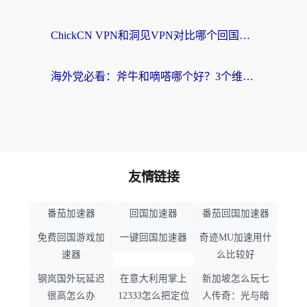
ChickCN VPN和洞见VPN对比哪个回国效果更好？海外党亲测3款加速器+避坑指南
海外党必看：斧牛和嘀嗒哪个好？3个维度教你选对回国加速器
友情链接
番茄加速器
回国加速器
番茄回国加速器
免费回国游戏加
一键回国加速器
奇迹MU加速用什
速器
么比较好
钢岚国外玩延迟
在意大利用掌上
新加坡怎么玩七
很高怎么办
12333怎么把定位
人传奇：光与暗