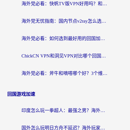
海外党必看：快帆TV版VPN好用吗？和快游VPN对比哪个回国效果更好？附实用避坑指南
海外党无忧指南：国内节点v2ray怎么选？一键回国VPN+多场景实测帮你避坑
海外党必看：如何选到最好用的回国加速器？从节点到售后的全维度指南
ChickCN VPN和洞见VPN对比哪个回国效果更好？海外党亲测3款加速器+避坑指南
海外党必看：斧牛和嘀嗒哪个好？3个维度教你选对回国加速器
回国游戏加速
印度怎么玩一拳超人：最强之男？海外党国服游戏加速避坑指南
国外怎么玩明日方舟不延迟？海外玩家国服游戏加速终极指南（附DNF梦幻诛仙解决方案）