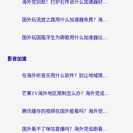
海外党别愁！打炉石传说什么加速器好用？3个实用技巧解决国服游戏卡顿
国外玩流放之路用什么加速器免费？海外党亲测有效的国服游戏加速指南
国外玩国服浮生为卿歌用什么加速器比较好？海外党亲测不踩坑指南
影音加速
在海外听音乐用什么软件？别让地域限制断了你的华语歌单
芒果TV海外地区限制怎么办？海外党追剧看片的实用加速器选择指南
腾讯缓存的视频在国外能看吗？海外党追剧看片的终极解决方案
国外看不了咪咕直播吗？海外党追剧看片的加速器选择指南