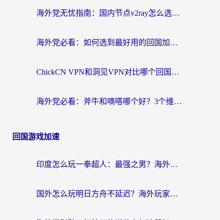
海外党无忧指南：国内节点v2ray怎么选？一键回国VPN+多场景实测帮你避坑
海外党必看：如何选到最好用的回国加速器？从节点到售后的全维度指南
ChickCN VPN和洞见VPN对比哪个回国效果更好？海外党亲测3款加速器+避坑指南
海外党必看：斧牛和嘀嗒哪个好？3个维度教你选对回国加速器
回国游戏加速
印度怎么玩一拳超人：最强之男？海外党国服游戏加速避坑指南
国外怎么玩明日方舟不延迟？海外玩家国服游戏加速终极指南（附DNF梦幻诛仙解决方案）