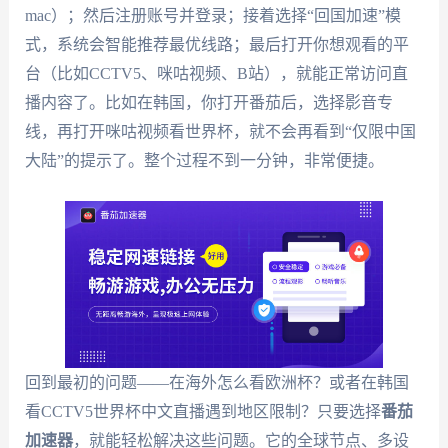
mac）；然后注册账号并登录；接着选择“回国加速”模
式，系统会智能推荐最优线路；最后打开你想观看的平
台（比如CCTV5、咪咕视频、B站），就能正常访问直
播内容了。比如在韩国，你打开番茄后，选择影音专
线，再打开咪咕视频看世界杯，就不会再看到“仅限中国
大陆”的提示了。整个过程不到一分钟，非常便捷。
回到最初的问题——在海外怎么看欧洲杯？或者在韩国
看CCTV5世界杯中文直播遇到地区限制？只要选择
番茄
加速器
，就能轻松解决这些问题。它的全球节点、多设