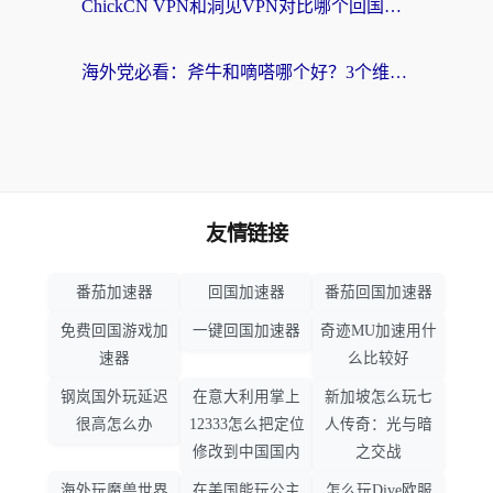
ChickCN VPN和洞见VPN对比哪个回国效果更好？海外党亲测3款加速器+避坑指南
海外党必看：斧牛和嘀嗒哪个好？3个维度教你选对回国加速器
友情链接
番茄加速器
回国加速器
番茄回国加速器
免费回国游戏加
一键回国加速器
奇迹MU加速用什
速器
么比较好
钢岚国外玩延迟
在意大利用掌上
新加坡怎么玩七
很高怎么办
12333怎么把定位
人传奇：光与暗
修改到中国国内
之交战
海外玩魔兽世界
在美国能玩公主
怎么玩Dive欧服