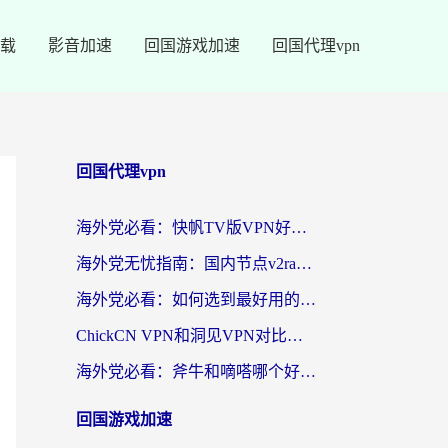
载
影音加速
回国游戏加速
回国代理vpn
回国代理vpn
海外党必看：快帆TV版VPN好用吗？和快游VPN对比哪个回国效果更好？附实用避坑指南
海外党无忧指南：国内节点v2ray怎么选？一键回国VPN+多场景实测帮你避坑
海外党必看：如何选到最好用的回国加速器？从节点到售后的全维度指南
ChickCN VPN和洞见VPN对比哪个回国效果更好？海外党亲测3款加速器+避坑指南
海外党必看：斧牛和嘀嗒哪个好？3个维度教你选对回国加速器
回国游戏加速