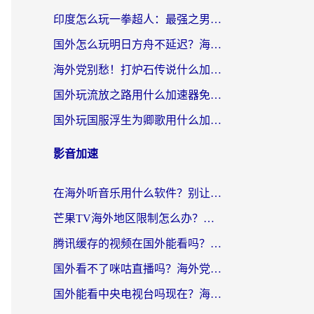
印度怎么玩一拳超人：最强之男？海外党国服游戏加速避坑指南
国外怎么玩明日方舟不延迟？海外玩家国服游戏加速终极指南（附DNF梦幻诛仙解决方案）
海外党别愁！打炉石传说什么加速器好用？3个实用技巧解决国服游戏卡顿
国外玩流放之路用什么加速器免费？海外党亲测有效的国服游戏加速指南
国外玩国服浮生为卿歌用什么加速器比较好？海外党亲测不踩坑指南
影音加速
在海外听音乐用什么软件？别让地域限制断了你的华语歌单
芒果TV海外地区限制怎么办？海外党追剧看片的实用加速器选择指南
腾讯缓存的视频在国外能看吗？海外党追剧看片的终极解决方案
国外看不了咪咕直播吗？海外党追剧看片的加速器选择指南
国外能看中央电视台吗现在？海外党追剧看央视的实用指南