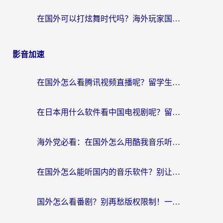
在国外可以打炫舞时代吗？海外玩家国服游戏加速全攻略（附实测推荐）
影音加速
在国外怎么看腾讯视频直播呢？留学生亲测有效的回国加速指南
在日本用什么软件看中国电视剧呢？留学生亲测有效的回国加速方案
海外党必看：在国外怎么用酷我音乐听音乐？告别“地区不支持”的实用指南
在国外怎么能听国内的音乐软件？别让版权限制断了你的“中文歌单”
国外怎么看番剧？别再愁版权限制！一个工具解决所有回国追剧难题