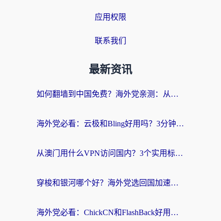
应用权限
联系我们
最新资讯
如何翻墙到中国免费？海外党亲测：从踩坑到选对加速器的全攻略
海外党必看：云极和Bling好用吗？3分钟教你选对回国加速器
从澳门用什么VPN访问国内？3个实用标准帮你避开坑，无缝刷剧听歌
穿梭和银河哪个好？海外党选回国加速器的避坑指南，附番茄加速器实测体验
海外党必看：ChickCN和FlashBack好用吗？3招教你选对回国加速器（附云极、HomeCN、斧牛vs艾果对比）