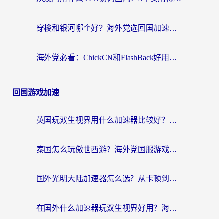
穿梭和银河哪个好？海外党选回国加速器的避坑指南，附番茄加速器实测体验
海外党必看：ChickCN和FlashBack好用吗？3招教你选对回国加速器（附云极、HomeCN、斧牛vs艾果对比）
回国游戏加速
英国玩双生视界用什么加速器比较好？海外党亲测有效的国服游戏加速方案
泰国怎么玩傲世西游？海外党国服游戏加速终极攻略（附光明大陆量子特攻实测）
国外光明大陆加速器怎么选？从卡顿到丝滑的终极指南（含德国玩走开外星人墨西哥玩俄罗斯方块技巧）
在国外什么加速器玩双生视界好用？海外党亲测不踩坑的终极指南