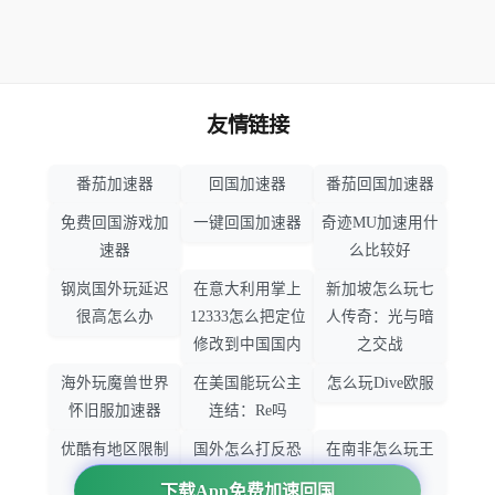
友情链接
番茄加速器
回国加速器
番茄回国加速器
免费回国游戏加
一键回国加速器
奇迹MU加速用什
速器
么比较好
钢岚国外玩延迟
在意大利用掌上
新加坡怎么玩七
很高怎么办
12333怎么把定位
人传奇：光与暗
修改到中国国内
之交战
海外玩魔兽世界
在美国能玩公主
怎么玩Dive欧服
怀旧服加速器
连结：Re吗
优酷有地区限制
国外怎么打反恐
在南非怎么玩王
吗
精英：全球攻势
者荣耀
下载App免费加速回国