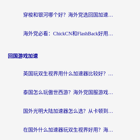
穿梭和银河哪个好？海外党选回国加速器的避坑指南，附番茄加速器实测体验
海外党必看：ChickCN和FlashBack好用吗？3招教你选对回国加速器（附云极、HomeCN、斧牛vs艾果对比）
回国游戏加速
英国玩双生视界用什么加速器比较好？海外党亲测有效的国服游戏加速方案
泰国怎么玩傲世西游？海外党国服游戏加速终极攻略（附光明大陆量子特攻实测）
国外光明大陆加速器怎么选？从卡顿到丝滑的终极指南（含德国玩走开外星人墨西哥玩俄罗斯方块技巧）
在国外什么加速器玩双生视界好用？海外党亲测不踩坑的终极指南