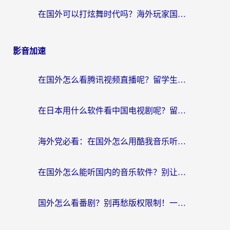
在国外可以打炫舞时代吗？海外玩家国服游戏加速全攻略（附实测推荐）
影音加速
在国外怎么看腾讯视频直播呢？留学生亲测有效的回国加速指南
在日本用什么软件看中国电视剧呢？留学生亲测有效的回国加速方案
海外党必看：在国外怎么用酷我音乐听音乐？告别“地区不支持”的实用指南
在国外怎么能听国内的音乐软件？别让版权限制断了你的“中文歌单”
国外怎么看番剧？别再愁版权限制！一个工具解决所有回国追剧难题