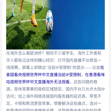
在海外怎么看欧洲杯？相信不少留学生、海外工作者和
华人都有过这样的糟心经历：打开国内直播平台想追一
场球赛，屏幕上却跳出“当前IP受限制”的提示——比如
在
泰国看央视频世界杯中文直播当前IP受限制
，
在香港看咪
咕视频世界杯中文直播海外无法观看
。这些问题的根
源，是体育赛事的版权区域锁定，国内平台只允许大陆IP
访问；加上海外网络连接国内服务器的延迟高、带宽不
足，卡顿和断流更是常事。想要解决这些痛点，选对一
款靠谱的回国加速器是关键。这篇指南会告诉你如何用