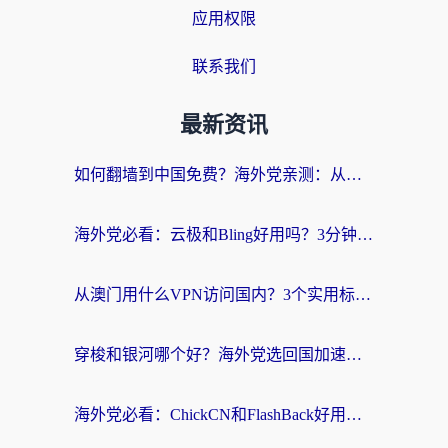
应用权限
联系我们
最新资讯
如何翻墙到中国免费？海外党亲测：从踩坑到选对加速器的全攻略
海外党必看：云极和Bling好用吗？3分钟教你选对回国加速器
从澳门用什么VPN访问国内？3个实用标准帮你避开坑，无缝刷剧听歌
穿梭和银河哪个好？海外党选回国加速器的避坑指南，附番茄加速器实测体验
海外党必看：ChickCN和FlashBack好用吗？3招教你选对回国加速器（附云极、HomeCN、斧牛vs艾果对比）