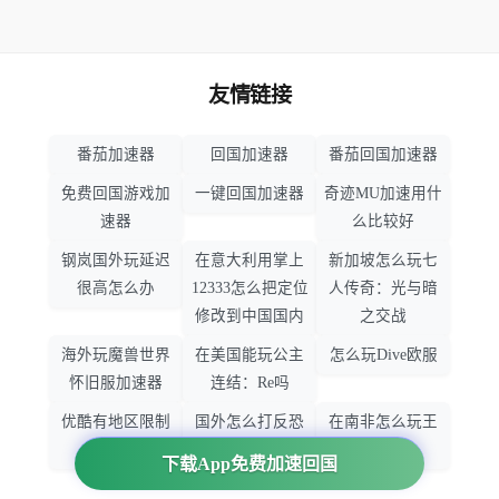
友情链接
番茄加速器
回国加速器
番茄回国加速器
免费回国游戏加
一键回国加速器
奇迹MU加速用什
速器
么比较好
钢岚国外玩延迟
在意大利用掌上
新加坡怎么玩七
很高怎么办
12333怎么把定位
人传奇：光与暗
修改到中国国内
之交战
海外玩魔兽世界
在美国能玩公主
怎么玩Dive欧服
怀旧服加速器
连结：Re吗
优酷有地区限制
国外怎么打反恐
在南非怎么玩王
吗
精英：全球攻势
者荣耀
下载App免费加速回国