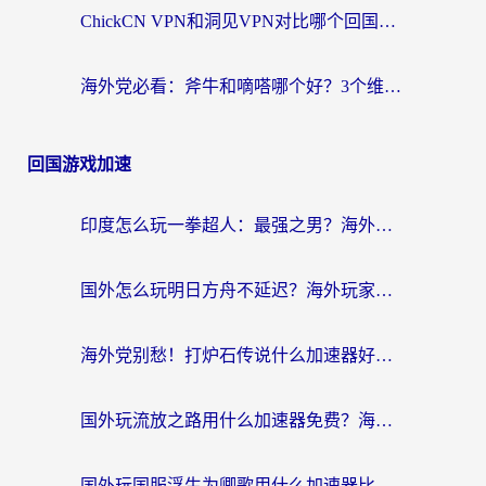
ChickCN VPN和洞见VPN对比哪个回国效果更好？海外党亲测3款加速器+避坑指南
海外党必看：斧牛和嘀嗒哪个好？3个维度教你选对回国加速器
回国游戏加速
印度怎么玩一拳超人：最强之男？海外党国服游戏加速避坑指南
国外怎么玩明日方舟不延迟？海外玩家国服游戏加速终极指南（附DNF梦幻诛仙解决方案）
海外党别愁！打炉石传说什么加速器好用？3个实用技巧解决国服游戏卡顿
国外玩流放之路用什么加速器免费？海外党亲测有效的国服游戏加速指南
国外玩国服浮生为卿歌用什么加速器比较好？海外党亲测不踩坑指南