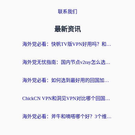
联系我们
最新资讯
海外党必看：快帆TV版VPN好用吗？和快游VPN对比哪个回国效果更好？附实用避坑指南
海外党无忧指南：国内节点v2ray怎么选？一键回国VPN+多场景实测帮你避坑
海外党必看：如何选到最好用的回国加速器？从节点到售后的全维度指南
ChickCN VPN和洞见VPN对比哪个回国效果更好？海外党亲测3款加速器+避坑指南
海外党必看：斧牛和嘀嗒哪个好？3个维度教你选对回国加速器