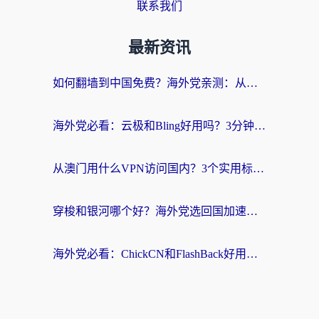
联系我们
最新资讯
如何翻墙到中国免费？海外党亲测：从踩坑到选对加速器的全攻略
海外党必看：云极和Bling好用吗？3分钟教你选对回国加速器
从澳门用什么VPN访问国内？3个实用标准帮你避开坑，无缝刷剧听歌
穿梭和银河哪个好？海外党选回国加速器的避坑指南，附番茄加速器实测体验
海外党必看：ChickCN和FlashBack好用吗？3招教你选对回国加速器（附云极、HomeCN、斧牛vs艾果对比）