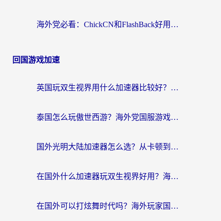
海外党必看：ChickCN和FlashBack好用吗？3招教你选对回国加速器（附云极、HomeCN、斧牛vs艾果对比）
回国游戏加速
英国玩双生视界用什么加速器比较好？海外党亲测有效的国服游戏加速方案
泰国怎么玩傲世西游？海外党国服游戏加速终极攻略（附光明大陆量子特攻实测）
国外光明大陆加速器怎么选？从卡顿到丝滑的终极指南（含德国玩走开外星人墨西哥玩俄罗斯方块技巧）
在国外什么加速器玩双生视界好用？海外党亲测不踩坑的终极指南
在国外可以打炫舞时代吗？海外玩家国服游戏加速全攻略（附实测推荐）