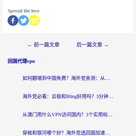
Spread the love
←
前一篇文章
后一篇文章
→
回国代理vpn
如何翻墙到中国免费？海外党亲测：从踩坑到选对加速器的全攻略
海外党必看：云极和Bling好用吗？3分钟教你选对回国加速器
从澳门用什么VPN访问国内？3个实用标准帮你避开坑，无缝刷剧听歌
穿梭和银河哪个好？海外党选回国加速器的避坑指南，附番茄加速器实测体验