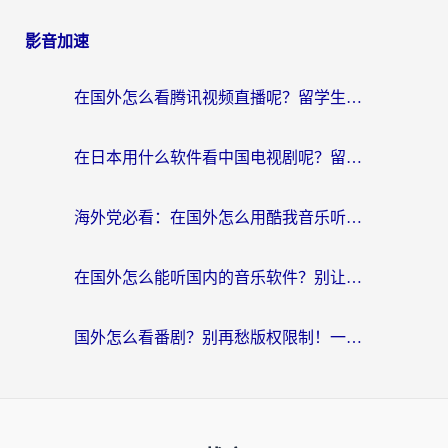
影音加速
在国外怎么看腾讯视频直播呢？留学生亲测有效的回国加速指南
在日本用什么软件看中国电视剧呢？留学生亲测有效的回国加速方案
海外党必看：在国外怎么用酷我音乐听音乐？告别“地区不支持”的实用指南
在国外怎么能听国内的音乐软件？别让版权限制断了你的“中文歌单”
国外怎么看番剧？别再愁版权限制！一个工具解决所有回国追剧难题