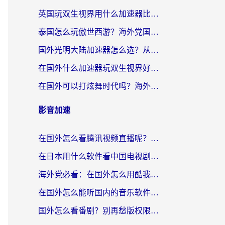
英国玩双生视界用什么加速器比较好？海外党亲测有效的国服游戏加速方案
泰国怎么玩傲世西游？海外党国服游戏加速终极攻略（附光明大陆量子特攻实测）
国外光明大陆加速器怎么选？从卡顿到丝滑的终极指南（含德国玩走开外星人墨西哥玩俄罗斯方块技巧）
在国外什么加速器玩双生视界好用？海外党亲测不踩坑的终极指南
在国外可以打炫舞时代吗？海外玩家国服游戏加速全攻略（附实测推荐）
影音加速
在国外怎么看腾讯视频直播呢？留学生亲测有效的回国加速指南
在日本用什么软件看中国电视剧呢？留学生亲测有效的回国加速方案
海外党必看：在国外怎么用酷我音乐听音乐？告别“地区不支持”的实用指南
在国外怎么能听国内的音乐软件？别让版权限制断了你的“中文歌单”
国外怎么看番剧？别再愁版权限制！一个工具解决所有回国追剧难题