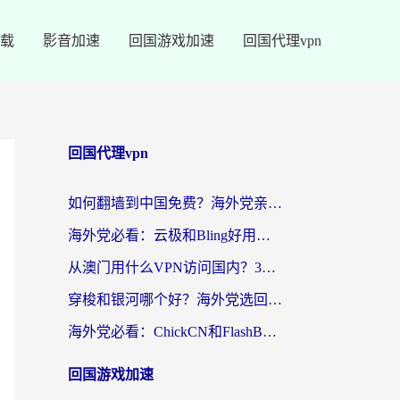
载
影音加速
回国游戏加速
回国代理vpn
回国代理vpn
如何翻墙到中国免费？海外党亲测：从踩坑到选对加速器的全攻略
海外党必看：云极和Bling好用吗？3分钟教你选对回国加速器
从澳门用什么VPN访问国内？3个实用标准帮你避开坑，无缝刷剧听歌
穿梭和银河哪个好？海外党选回国加速器的避坑指南，附番茄加速器实测体验
海外党必看：ChickCN和FlashBack好用吗？3招教你选对回国加速器（附云极、HomeCN、斧牛vs艾果对比）
回国游戏加速