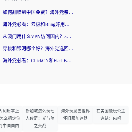
如何翻墙到中国免费？海外党亲测：从踩坑到选对加速器的全攻略
海外党必看：云极和Bling好用吗？3分钟教你选对回国加速器
从澳门用什么VPN访问国内？3个实用标准帮你避开坑，无缝刷剧听歌
穿梭和银河哪个好？海外党选回国加速器的避坑指南，附番茄加速器实测体验
海外党必看：ChickCN和FlashBack好用吗？3招教你选对回国加速器（附云极、HomeCN、斧牛vs艾果对比）
大利用掌上
新加坡怎么玩七
海外玩魔兽世界
在美国能玩公主
33怎么把定位
人传奇：光与暗
怀旧服加速器
连结：Re吗
到中国国内
之交战